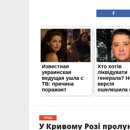
ТРЕШ
У Кривому Розі пролун