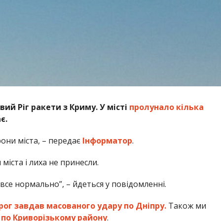
вий Ріг ракети з Криму. У місті
пролунало кілька
є.
рони міста, – передає
Інформатор
.
міста і лиха не принесли.
 все нормально”, – йдеться у повідомленні.
рог завдав масованого удару по Дніпру.
Також ми
по Криворізькому району
.