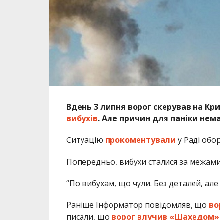
Вдень 3 липня ворог скерував на Кри
вибухів
. Але причин для паніки нема
Ситуацію
прокоментували
у Раді обо
Попередньо, вибухи сталися за межами 
“По вибухам, що чули. Без деталей, але
Раніше Інформатор повідомляв, що
во
писали, що
ворог влучив «Шахедом» 