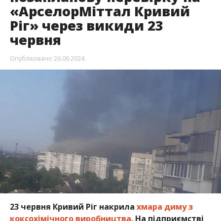
«АрселорМіттал Кривий
Ріг» через викиди 23
червня
Опубліковано
26.06.2024
23 червня Кривий Ріг накрила
хмара диму з
коксохімічного виробництва.
На підприємстві