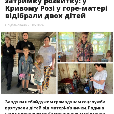
затримку розвитку: у
Кривому Розі у горе-матері
відібрали двох дітей
Опубліковано
26.06.2024
Завдяки небайдужим громадянам соцслужби
врятували дітей від матері-п’янички. Родина
жила у покинутому будинку в антисанітарних