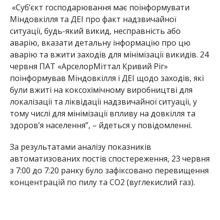
«Суб’єкт господарювання має поінформувати
Міндовкілля та ДЕІ про факт надзвичайної
ситуації, будь-який викид, несправність або
аварію, вказати детальну інформацію про цю
аварію та вжити заходів для мінімізації викидів. 24
червня ПАТ «АрселорМіттал Кривий Ріг»
поінформував Міндовкілля і ДЕІ щодо заходів, які
були вжиті на коксохімічному виробництві для
локалізації та ліквідації надзвичайної ситуації, у
тому числі для мінімізації впливу на довкілля та
здоров’я населення”, – йдеться у повідомленні.
За результатами аналізу показників
автоматизованих постів спостереження, 23 червня
з 7:00 до 7:20 ранку було зафіксовано перевищення
концентрацій по пилу та CO2 (вуглекислий газ).