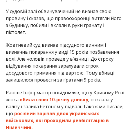
У судовій залі обвинувачений не визнав свою
провину і сказав, що правоохоронці витягли його
з будинку, побили і вклали в руки гранату і
пістолет.
Жовтневий суд визнав підсудного винним і
визначив покарання у виді 15 років позбавлення
волі. Але чоловік проведе у в’язниці. До строку
відбування покарання зарахували строк
досудового тримання під вартою. Тому вбивці
залишилося провести за ґратами 9 років.
Раніше Інформатор повідомляв, що у Кривому Розі
жінка
вбила свою 10-річну доньку
, поклала у
валізу і залила бетоном у підвалі. Також ми писали,
що
росіянин зарізав двох українських
військових, які проходили реабілітацію в
Німеччині.