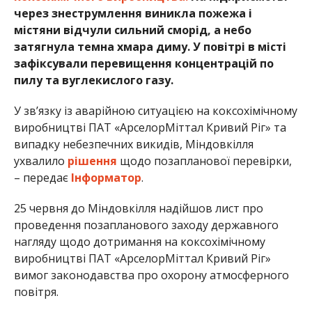
через знеструмлення виникла пожежа і
містяни відчули сильний сморід, а небо
затягнула темна хмара диму. У повітрі в місті
зафіксували перевищення концентрацій по
пилу та вуглекислого газу.
У зв’язку із аварійною ситуацією на коксохімічному
виробництві ПАТ «АрселорМіттал Кривий Ріг» та
випадку небезпечних викидів, Міндовкілля
ухвалило
рішення
щодо позапланової перевірки,
– передає
Інформатор
.
25 червня до Міндовкілля надійшов лист про
проведення позапланового заходу державного
нагляду щодо дотримання на коксохімічному
виробництві ПАТ «АрселорМіттал Кривий Ріг»
вимог законодавства про охорону атмосферного
повітря.