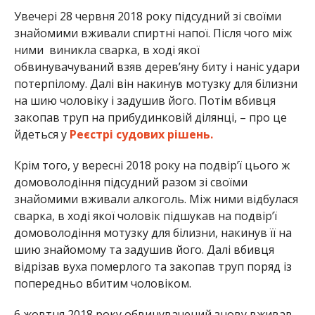
Увечері 28 червня 2018 року підсудний зі своїми
знайомими вживали спиртні напої. Після чого між
ними виникла сварка, в ході якої
обвинувачуваний взяв дерев’яну биту і наніс удари
потерпілому. Далі він накинув мотузку для білизни
на шию чоловіку і задушив його. Потім вбивця
закопав труп на прибудинковій ділянці, – про це
йдеться у
Реєстрі судових рішень.
Крім того, у вересні 2018 року на подвір’ї цього ж
домоволодіння підсудний разом зі своїми
знайомими вживали алкоголь. Між ними відбулася
сварка, в ході якої чоловік підшукав на подвір’ї
домоволодіння мотузку для білизни, накинув її на
шию знайомому та задушив його. Далі вбивця
відрізав вуха померлого та закопав труп поряд із
попередньо вбитим чоловіком.
6 жовтня 2018 року обвинувачений знову вживав