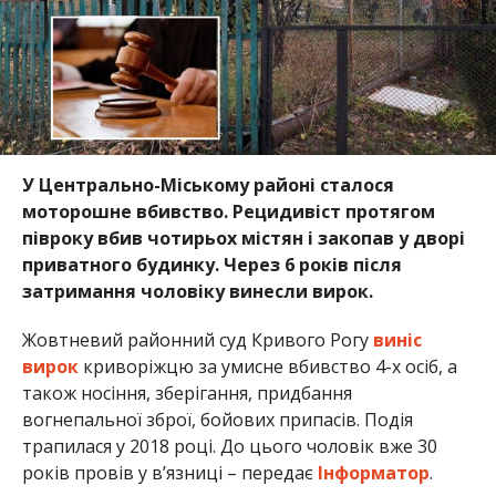
У Центрально-Міському районі сталося
моторошне вбивство. Рецидивіст протягом
півроку вбив чотирьох містян і закопав у дворі
приватного будинку. Через 6 років після
затримання чоловіку винесли вирок.
Жовтневий районний суд Кривого Рогу
виніс
вирок
криворіжцю за умисне вбивство 4-х осіб, а
також носіння, зберігання, придбання
вогнепальної зброї, бойових припасів. Подія
трапилася у 2018 році. До цього чоловік вже 30
років провів у в’язниці – передає
Інформатор
.