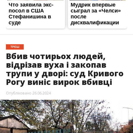
ТРЕШ
Вбив чотирьох людей,
відрізав вуха і закопав
трупи у дворі: суд Кривого
Рогу виніс вирок вбивці
Опубліковано
26.06.2024