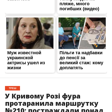
ТРЕШ
У Кривому Розі фура
протаранила маршрутку
№210: постраждали понад