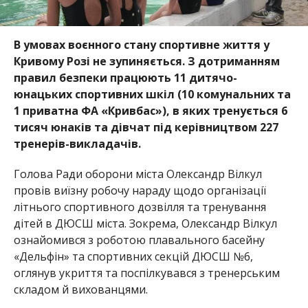
В умовах воє
нного стану спортивне життя у
Кривому Розі не зупиняється. З дотриманням
правил безпеки працюють 11 дитячо-
юнацьких спортивних шкіл (10 комунальних та
1 приватна ФА «Кривбас»), в яких тренується 6
тисяч юнаків та дівчат під керівництвом 227
тренерів-викладачів.
Голова Ради оборони міста Олександр Вілкул
провів виїзну робочу нараду щодо організації
літнього спортивного до
звілля та тренування
дітей в ДЮСШ міста. Зокрема, Олександр Вілкул
ознайомився з роботою плавального басейну
«Дельфін» та спортивних секцій ДЮСШ №6,
оглянув укриття та поспілкувався з тренерським
складом й вихованцями.