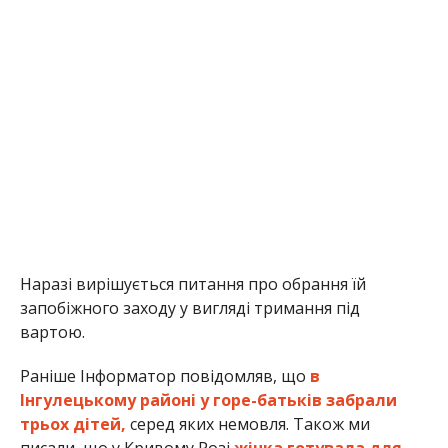
Наразі вирішується питання про обрання їй
запобіжного заходу у вигляді тримання під
вартою.
Раніше Інформатор повідомляв, що
в
Інгулецькому районі у горе-батьків забрали
трьох дітей,
серед яких немовля. Також ми
писали, що у Кривому Розі
жінка готувала для