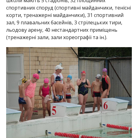
школи мають 5 стадіонів, 32 площинних
спортивних споруд (спортивні майданчики, тенісні
корти, тренажерні майданчики), 31 спортивний
зал, 9 плавальних басейнів, 3 стрілецьких тири,
льодову арену, 40 нестандартних приміщен
ь
(тренажерні зали, зали хореографії та ін.).