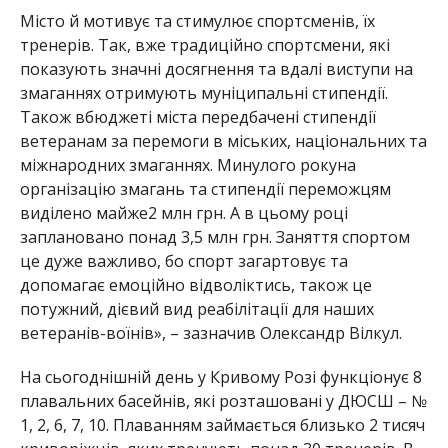
М
істо й мотивує та стимулює спортсменів, їх
тренерів. Так, вже традиційно спортсмени, які
показують значні досягнення та вдалі виступи на
змаганнях отримують муніципальні стипендії.
Також вбюджеті міста передбачені стипендії
ветеранам за перемоги в міських, націона
льних та
міжнародних змаганнях. Минулого рокуна
організацію змагань та стипендії переможцям
виділено майже2 млн грн. А в цьому році
заплановано понад 3,5 млн грн. Заняття спортом
це дуже важливо, бо спорт загартовує та
допомагає емоційно відволікти
сь, також це
потужний, дієвий вид реабілітації для наших
ветеранів-воїнів», – зазначив Олександр Вілкул.
На сьогоднішній день у Кривому Розі функціонує 8
пла
вальних басейнів,
які розташовані у ДЮСШ – №
1, 2, 6, 7, 10. Плаванням займається близько 2 тисяч