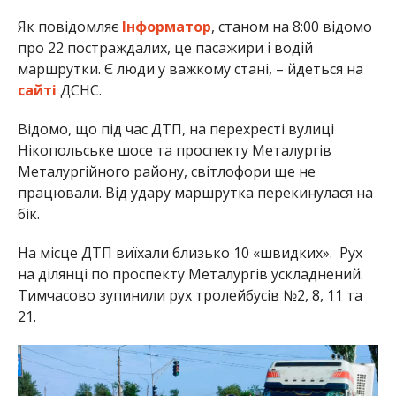
Як повідомляє
Інформатор
, станом на 8:00 відомо
про 22 постраждалих, це пасажири і водій
маршрутки. Є люди у важкому стані, – йдеться на
сайті
ДСНС.
Відомо, що під час ДТП, на перехресті вулиці
Нікопольське шосе та проспекту Металургів
Металургійного району, світлофори ще не
працювали. Від удару маршрутка перекинулася на
бік.
На місце ДТП виїхали близько 10 «швидких». Рух
на ділянці по проспекту Металургів ускладнений.
Тимчасово зупинили рух тролейбусів №2, 8, 11 та
21.