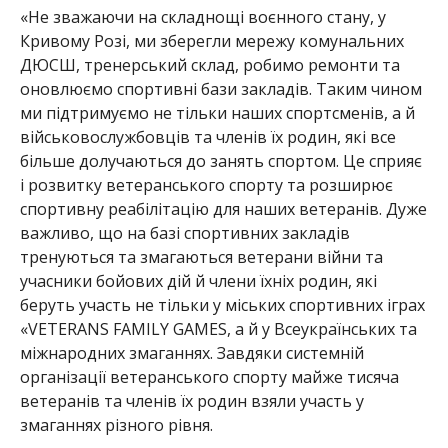
«Не зважаючи на складнощі воєнного стану, у
Кривому Розі, ми зберегли мережу комунальних
ДЮСШ, тренерський склад, робимо ремонти та
оновлюємо спортивні бази закладів. Таким чином
ми підтримуємо не тільки наших спортсменів, а й
військовослужбовців та членів їх родин, які все
більше долучають
ся до занять спортом. Це сприяє
і розвитку ветеранського спорту та розширює
спортивну реабілітацію для наших ветеранів. Дуже
важливо, що на базі спортивних закладів
тренуються та змагаються ветерани війни та
учасники бойових дій й члени їхніх родин, які
беруть уча
сть не тільки у міських спортивних іграх
«VETERANS FAMILY GAMES, а й у Всеукраїнських та
міжнародних змаганнях. Завдяки системній
організації ветеранського спорту майже тисяча
ветеранів та членів їх родин взяли участь у
змаганнях різного рівня.