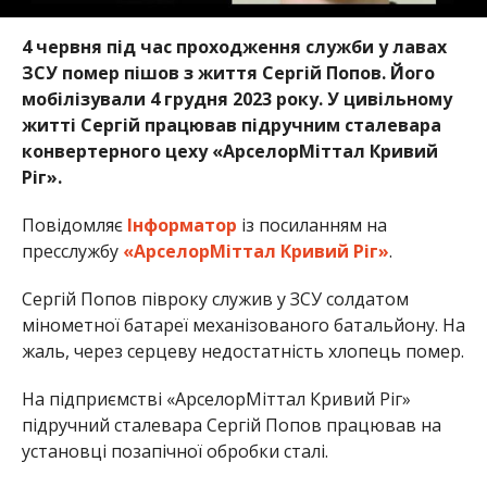
4 червня під час проходження служби у лавах
ЗСУ помер пішов з життя Сергій Попов. Його
мобілізували 4 грудня 2023 року. У цивільному
житті Сергій працював підручним сталевара
конвертерного цеху «АрселорМіттал Кривий
Ріг».
Повідомляє
Інформатор
із посиланням на
пресслужбу
«АрселорМіттал Кривий Ріг»
.
Сергій Попов півроку служив у ЗСУ солдатом
мінометної батареї механізованого батальйону. На
жаль, через серцеву недостатність хлопець помер.
На підприємстві «АрселорМіттал Кривий Ріг»
підручний сталевара Сергій Попов працював на
установці позапічної обробки сталі.