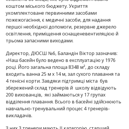
коштом міського бюджету. Укриття
укомплектоване первинними засобами
пожежогасіння, є медичні засоби
, для надання
першої необхідної допомоги, резервне джерело
освітлення, приміщення оснащеневентиляцією й
трьома запасними виходами.
Директор, ДЮСШ №6, Баландін Віктор зазначив:
«Наш басейн було ведено в експлуатацію у 1976
році. Його загальна площа 8348 м², до складу
входить ванна 25 м х 14 м, зал сухого плавання та
4 тенісні корти. Завдяки підтримці міста був
збережений склад тренерів й школу відвідують
200 вихованців, які займаються у 17 групах
відділення плавання. Всього в басейні здійснюють
навчально
-тренувальний процес 4 тренерів-
викладачів.
З них 3 тренери мають ΙΙ категорію, старший