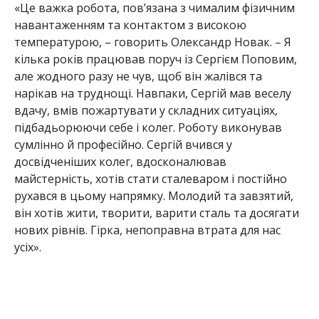
«Це важка робота, пов’язана з чималим фізичним
навантаженням та контактом з високою
температурою, – говорить Олександр Новак. – Я
кілька років працював поруч із Сергієм Поповим,
але жодного разу не чув, щоб він жалівся та
нарікав на труднощі. Навпаки, Сергій мав веселу
вдачу, вмів пожартувати у складних ситуаціях,
підбадьорюючи себе і колег. Роботу виконував
сумлінно й професійно. Сергій вчився у
досвідченіших колег, вдосконалював
майстерність, хотів стати сталеваром і постійно
рухався в цьому напрямку. Молодий та завзятий,
він хотів жити, творити, варити сталь та досягати
нових рівнів. Гірка, непоправна втрата для нас
усіх».