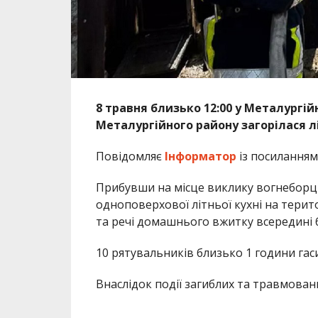
8 травня близько 12:00 у Металургі
Металургійного району загорілася лі
Повідомляє
Інформатор
із посиланням
Прибувши на місце виклику вогнеборц
одноповерхової літньої кухні на терит
та речі домашнього вжитку всередині бу
10 рятувальників близько 1 години гас
Внаслідок події загиблих та травмован