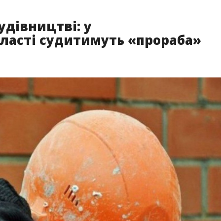
удівництві: у
бласті судитимуть «прораба»