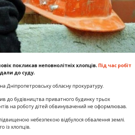
овік покликав неповнолітніх хлопців.
Під час робіт
едали до суду.
на Дніпропетровську обласну прокуратуру.
чив до будівництва приватного будинку трьох
нтів на роботу дітей обвинувачений не оформлював.
 підвищеною небезпекою відбулося обвалення землі.
о із хлопців.