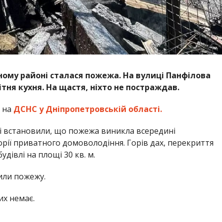
йному районі сталася пожежа. На вулиці Панфілова
тня кухня. На щастя, ніхто не постраждав.
 на
ДСНС у Дніпропетровській області.
і встановили, що пожежа виникла всередині
орії приватного домоволодіння. Горів дах, перекриття
дівлі на площі 30 кв. м.
или пожежу.
их немає.