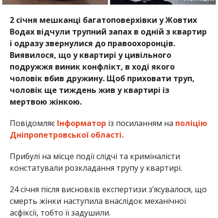
2 січня мешканці багатоповерхівки у Жовтих
Водах відчули трупний запах в одній з квартир
і одразу звернулися до правоохоронців.
Виявилося, що у квартирі у цивільного
подружжя виник конфлікт, в ході якого
чоловік вбив дружину. Щоб приховати труп,
чоловік ще тиждень жив у квартирі із
мертвою жінкою.
Повідомляє
Інформатор
із посиланням на
поліцію
Дніпропетровської області.
Прибулі на місце події слідчі та криміналісти
констатували розкладання трупу у квартирі.
24 січня після висновків експертизи з’ясувалося, що
смерть жінки наступила внаслідок механічної
асфіксії, тобто її задушили.