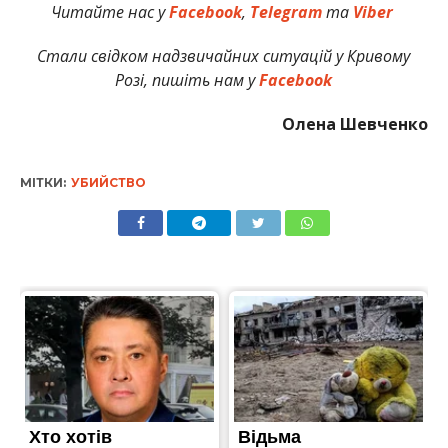
Читайте нас у
Facebook
,
Telegram
та
Viber
Стали свідком надзвичайних ситуацій у Кривому
Розі, пишіть нам у
Facebook
Олена Шевченко
МІТКИ:
УБИЙСТВО