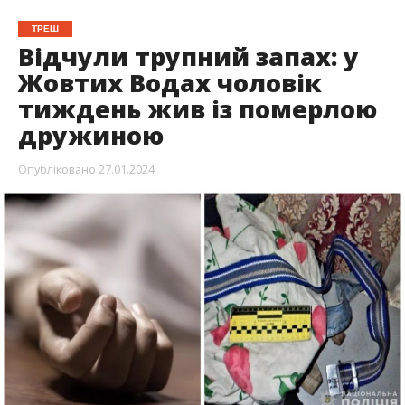
ТРЕШ
Відчули трупний запах: у
Жовтих Водах чоловік
тиждень жив із померлою
дружиною
Опубліковано
27.01.2024