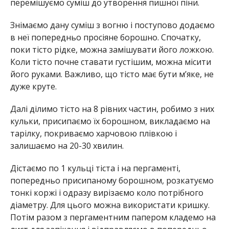
перемішуємо суміш до утворення пишної піни.
Знімаємо дану суміш з вогню і поступово додаємо
в неї попередньо просіяне борошно. Спочатку,
поки тісто рідке, можна замішувати його ложкою.
Коли тісто почне ставати густішим, можна місити
його руками. Важливо, що тісто має бути м’яке, не
дуже круте.
Далі ділимо тісто на 8 рівних частин, робимо з них
кульки, присипаємо їх борошном, викладаємо на
тарілку, покриваємо харчовою плівкою і
залишаємо на 20-30 хвилин.
Дістаємо по 1 кульці тіста і на пергаменті,
попередньо присипаному борошном, розкатуємо
тонкі коржі і одразу вирізаємо коло потрібного
діаметру. Для цього можна використати кришку.
Потім разом з пергаментним папером кладемо на