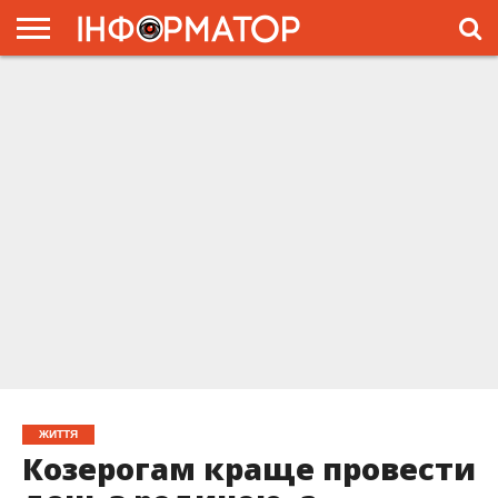
ГОЛОВНА
ЖИТТЯ
ВЛАДА
ГРОШІ
ТРЕШ
ПРЕС-
РЕЛІЗИ
РЕКЛАМА
ПРОЕКТЫ
ЖИТТЯ
Козерогам краще провести