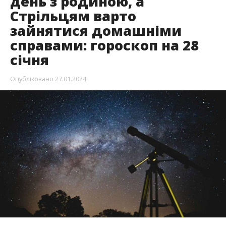
день з родиною, а
Стрільцям варто
зайнятися домашніми
справами: гороскоп на 28
січня
Опубліковано
27.01.2024