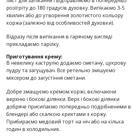
лист для запікання і відправляємо в попередньо
розігріту до 180 градусів духовку. Випікаємо 3-5
хвилин або до утворення золотистого кольору
коржа (залежно від особливостей духовки).
Відразу після випікання в гарячому вигляді
прикладаємо тарілку.
Приготування крему:
В невелику каструлю додаємо сметану, цукрову
пудру та загущувач. Все ретельно змішуємо
міксером до загустіння сметани.
Добре змащуємо кремом коржі, включаючи
верхню і бокові ділянки. Верх і бокові ділянки
добряче присипаємо попередньо подрібненими в
блендері або скалкою крихтами з коржу.
Прибираємо медовий торт на ніч або на кілька
годин в холодильник.