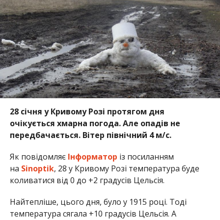
28 січня у Кривому Розі протягом дня
очікується хмарна погода. Але опадів не
передбачається. Вітер північний 4 м/с.
Як повідомляє
Інформатор
із посиланням
на
Sinoptik
, 28 у Кривому Розі температура буде
коливатися від 0 до +2 градусів Цельсія.
Найтепліше, цього дня, було у 1915 році. Тоді
температура сягала +10 градусів Цельсія. А