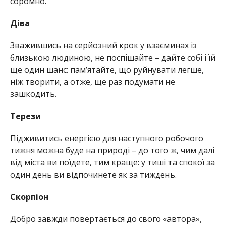
соромно.
Діва
Зважившись на серйозний крок у взаєминах із
близькою людиною, не поспішайте – дайте собі і їй
ще один шанс: пам’ятайте, що руйнувати легше,
ніж творити, а отже, ще раз подумати не
зашкодить.
Терези
Підживитись енергією для наступного робочого
тижня можна буде на природі – до того ж, чим далі
від міста ви поїдете, тим краще: у тиші та спокої за
один день ви відпочинете як за тиждень.
Скорпіон
Добро завжди повертається до свого «автора»,