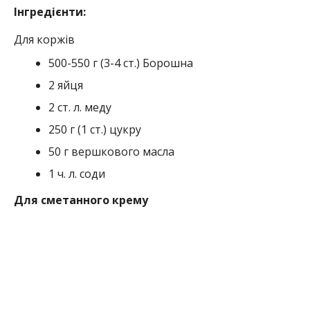
Інгредієнти:
Для коржів
500-550 г (3-4 ст.)
Борошна
2
яйця
2 ст. л.
меду
250 г (1 ст.)
цукру
50 г
вершкового масла
1 ч. л.
соди
Для сметанного крему