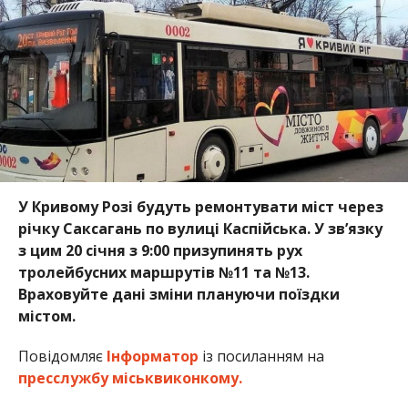
У Кривому Розі будуть ремонтувати міст через
річку Саксагань по вулиці Каспійська. У звʼязку
з цим 20 січня з 9:00 призупинять рух
тролейбусних маршрутів №11 та №13.
Враховуйте дані зміни плануючи поїздки
містом.
Повідомляє
Інформатор
із посиланням на
пресслужбу міськвиконкому.