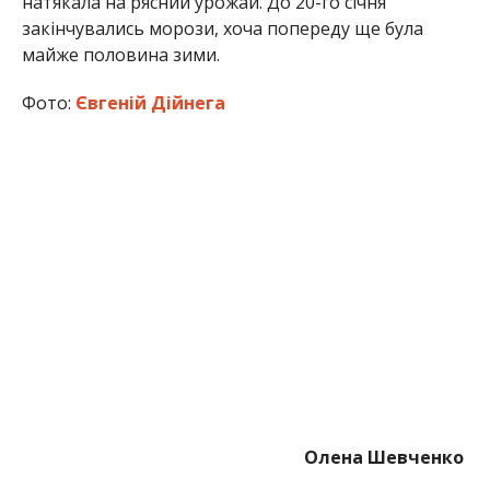
натякала на рясний урожай. До 20-го січня
закінчувались морози, хоча попереду ще була
майже половина зими.
Фото:
Євгеній Дійнега
Олена Шевченко