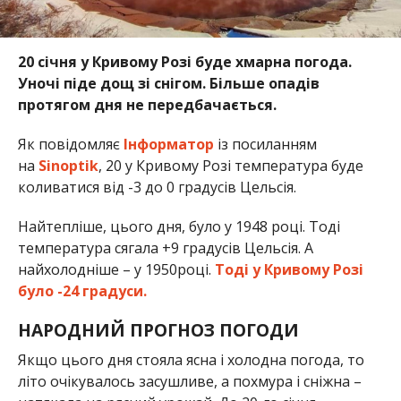
20 січня у Кривому Розі буде хмарна погода.
Уночі піде дощ зі снігом. Більше опадів
протягом дня не передбачається.
Як повідомляє
Інформатор
із посиланням
на
Sinoptik
, 20 у Кривому Розі температура буде
коливатися від -3 до 0 градусів Цельсія.
Найтепліше, цього дня, було у 1948 році. Тоді
температура сягала +9 градусів Цельсія. А
найхолодніше – у 1950році.
Тоді у Кривому Розі
було -24 градуси.
НАРОДНИЙ ПРОГНОЗ ПОГОДИ
Якщо цього дня стояла ясна і холодна погода, то
літо очікувалось засушливе, а похмура і сніжна –