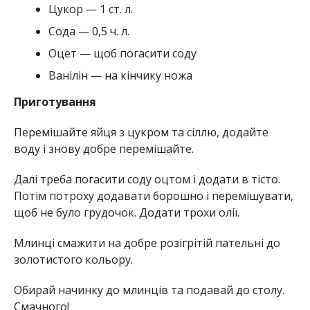
Цукор — 1 ст. л.
Сода — 0,5 ч. л.
Оцет — щоб погасити соду
Ванілін — на кінчику ножа
Приготування
Перемішайте яйця з цукром та сіллю, додайте
воду і знову добре перемішайте.
Далі треба погасити соду оцтом і додати в тісто.
Потім потроху додавати борошно і перемішувати,
щоб не було грудочок. Додати трохи олії.
Млинці смажити на добре розігрітій пательні до
золотистого кольору.
Обирай начинку до млинців та подавай до столу.
Смачного!