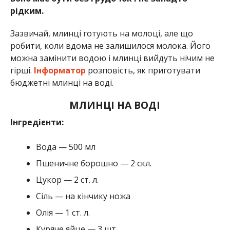
рідким.
Зазвичай, млинці готують на молоці, але що
робити, коли вдома не залишилося молока. Його
можна замінити водою і млинці вийдуть нічим не
гірші.
Інформатор
розповість, як приготувати
бюджетні млинці на воді.
МЛИНЦІ НА ВОДІ
Інгредієнти:
Вода — 500 мл
Пшеничне борошно — 2 скл.
Цукор — 2 ст. л.
Сіль — на кінчику ножа
Олія — ​​1 ст. л.
Куряче яйце — 3 шт.