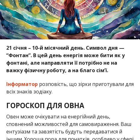
21 січня – 10-й місячний день. Символ дня —
“Фонтан”. В цей день енергія може бити як у
фонтані, але направляти її потрібно не на
важку фізичну роботу, а на благо сім’ї.
Інформатор
розповість, що зірки приготували для
всіх знаків зодіаку.
ГОРОСКОП ДЛЯ ОВНА
Овен може очікувати на енергійний день,
сповнений можливостей для самовираження. Ваш
ентузіазм та завзятість будуть передаватися й
іншим. Хороша пора для початків, особливо у сфері