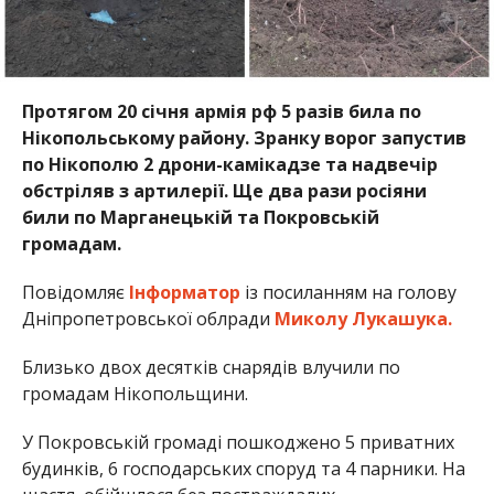
Протягом 20 січня армія рф 5 разів била по
Нікопольському району. Зранку ворог запустив
по Нікополю 2 дрони-камікадзе та надвечір
обстріляв з артилерії. Ще два рази росіяни
били по Марганецькій та Покровській
громадам.
Повідомляє
Інформатор
із посиланням на голову
Дніпропетровської облради
Миколу Лукашука.
Близько двох десятків снарядів влучили по
громадам Нікопольщини.
У Покровській громаді пошкоджено 5 приватних
будинків, 6 господарських споруд та 4 парники. На