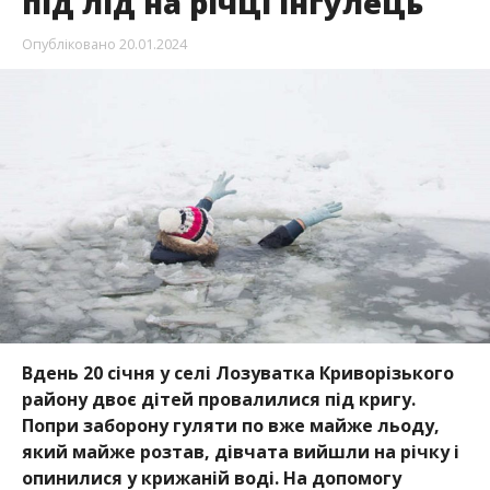
під лід на річці Інгулець
Опубліковано
20.01.2024
Вдень 20 січня у селі Лозуватка Криворізького
району двоє дітей провалилися під кригу.
Попри заборону гуляти по вже майже льоду,
який майже розтав, дівчата вийшли на річку і
опинилися у крижаній воді. На допомогу