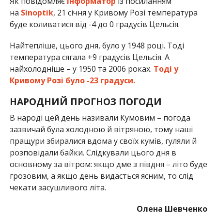
Як повідомляє
Інформатор
із посиланням
на
Sinoptik
, 21 січня у Кривому Розі температура
буде коливатися від -4 до 0 градусів Цельсія.
Найтепліше, цього дня, було у 1948 році. Тоді
температура сягала +9 градусів Цельсія. А
найхолодніше – у 1950 та 2006 роках.
Тоді у
Кривому Розі було -23 градуси.
НАРОДНИЙ ПРОГНОЗ ПОГОДИ
В народі цей день називали Кумовим – погода
зазвичай була холодною й вітряною, тому наші
пращури збиралися вдома у своїх кумів, гуляли й
розповідали байки. Слідкували цього дня в
основному за вітром: якщо дме з півдня – літо буде
грозовим, а якщо день видасться ясним, то слід
чекати засушливого літа.
Олена Шевченко