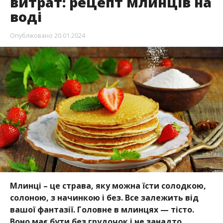
витрат: рецепт млинців на
воді
Опубліковано
20.01.2024
Млинці – це страва, яку можна їсти солодкою,
солоною, з начинкою і без. Все залежить від
вашої фантазії. Головне в млинцях — тісто.
Воно має бути без грудочок і не занадто