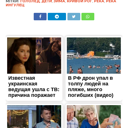
МІТКИ:
ГОЛОЛЕД
,
ДЕТИ
,
ЗИМА
,
КРИВОЙ РОГ
,
РЕКА
,
РЕКА
ИНГУЛЕЦ