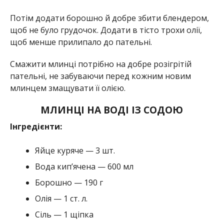
Потім додати борошно й добре збити блендером,
щоб не було грудочок. Додати в тісто трохи олії,
щоб менше прилипало до пательні.
Смажити млинці потрібно на добре розігрітій
пательні, не забуваючи перед кожним новим
млинцем змащувати її олією.
МЛИНЦІ НА ВОДІ ІЗ СОДОЮ
Інгредієнти:
Яйце куряче — 3 шт.
Вода кип’ячена — 600 мл
Борошно — 190 г
Олія — ​​1 ст. л.
Сіль — 1 щіпка