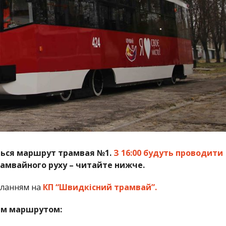
ниться маршрут трамвая №1.
З 16:00 будуть проводити
рамвайного руху – читайте нижче.
иланням на
КП “Швидкiсний трамвай”.
им маршрутом: