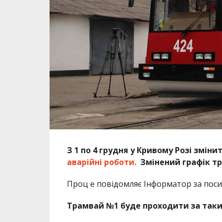
З 1 по 4 грудня у Кривому Розі змі
аварійні роботи.
Змінений графік т
Проц е повідомляє Інформатор за пос
Трамвай №1 буде проходити за так