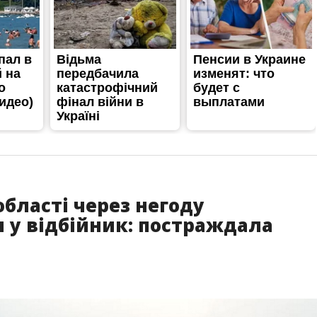
області через негоду
я у відбійник: постраждала