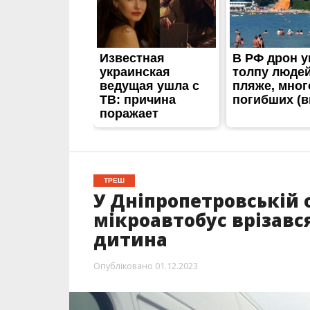
ТРЕШ
У Дніпропетровській 
мікроавтобус врізавс
дитина
Опубліковано
01.12.2023