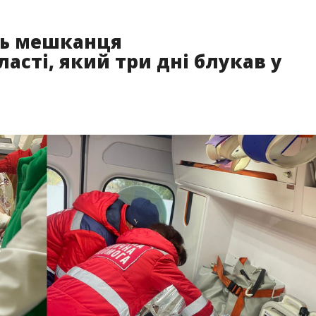
ть мешканця
асті, який три дні блукав у