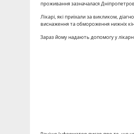
проживання зазначалася Дніпропетров
Лікарі, які приїхали за викликом, діа
виснаження та обмороження нижніх кін
Зараз йому надають допомогу у лікарні
Раніше Інформатор писав про те, що ч