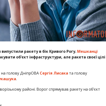
 випустили ракету в бік Кривого Рогу.
Мешканці
кувати обʼєкт інфраструктури, але ракета своєї цілі
 на голову ДніпрОВА
Сергія Лисака
та голову
укашука
.
ворізькому районі. Ворог спрямував ракету на об’єкт
х.