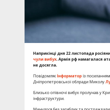
Наприкінці дня 22 листопада росіяни
чули вибух
. Армія рф намагалася ата
не досягла.
Повідомляє
Інформатор
із посиланням
Дніпропетровської облради Миколу
Л
Близько опівночі вибух пролунав у Кри
інфраструктури.
Минулося без загиблих та постраждали