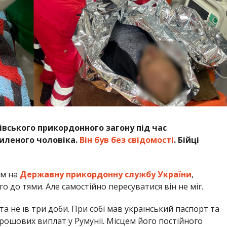
вського прикордонного загону під час
иленого чоловіка.
Він був без свідомості
. Бійці
ям на
Державну прикордонну службу України
,
 до тями. Але самостійно пересуватися він не міг.
та не їв три доби. При собі мав український паспорт та
рошових виплат у Румунії. Місцем його постійного