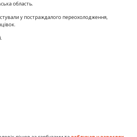
ська область.
гностували у постраждалого переохолодження,
цівок.
.
оловік пішов за гарбузами та
заблукав у зарослях