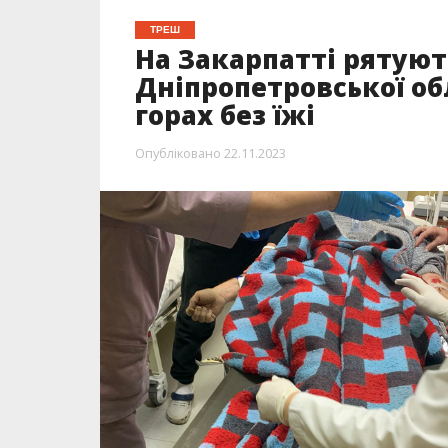
ТРЕШ
На Закарпатті рятую
Дніпропетровської обл
горах без їжі
Опубліковано
22.11.2023