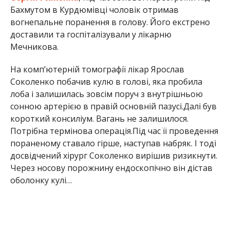
Бахмутом в Курдюмівці чоловік отримав
вогнепальне поранення в голову. Його екстрено
доставили та госпіталізували у лікарню
Мечникова.
На комп’ютерній томографії лікар Ярослав
Соколенко побачив кулю в голові, яка пробила
лоба і залишилась зовсім поруч з внутрішньою
сонною артерією в правій основній пазусі.Далі був
короткий консиліум. Вагань не залишилося.
Потрібна термінова операція.Під час її проведення
пораненому ставало гірше, наступав набряк. І тоді
досвідчений хірург Соколенко вирішив ризикнути.
Через носову порожнину ендоскопічно він дістав
оболонку кулі…