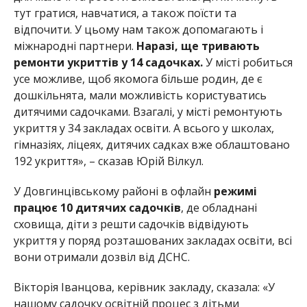
тут гратися, навчатися, а також поїсти та
відпочити. У цьому нам також допомагають і
міжнародні партнери.
Наразі, ще тривають
ремонти укриттів у 14 садочках.
У місті робиться
усе можливе, щоб якомога більше родин, де є
дошкільнята, мали можливість користуватись
дитячими садочками. Взагалі, у місті ремонтують
укриття у 34 закладах освіти. А всього у школах,
гімназіях, ліцеях, дитячих садках вже облаштовано
192 укриття», – сказав Юрій Вілкул.
У Довгинцівському районі в офлайн
режимі
працює 10 дитячих садочків
, де обладнані
сховища, діти з решти садочків відвідують
укриття у поряд розташованих закладах освіти, всі
вони отримали дозвіл від ДСНС.
Вікторія Іванцова, керівник закладу, сказала: «У
нашому садочку освітній процес з дітьми