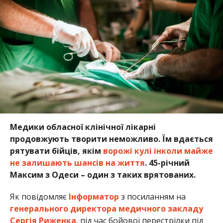
Медики обласної клінічної лікарні
продовжують творити неможливо. Їм вдається
рятувати бійців, якім
ворожі кулі інколи майже
не залишають шансів на життя
. 45-річний
Максим з Одеси – один з таких врятованих.
Як повідомляє
Інформатор
з посиланням на
генерального директора медичного закладу
Сергія Риженка
, під час бойової перестрілки під