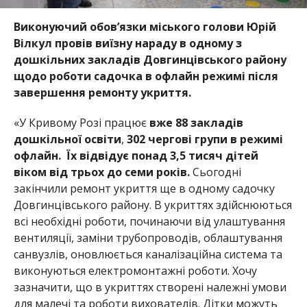
Виконуючий обов’язки міського голови Юрій
Вілкул провів виїзну нараду в одному з
дошкільних закладів Довгинцівського району
щодо роботи садочка в офлайн режимі після
завершення ремонту укриття.
«У Кривому Розі працює
вже 88 закладів
дошкільної освіти
,
302 чергові групи в режимі
офлайн. Їх відвідує понад 3,5 тисяч дітей
віком від трьох до семи років.
Сьогодні
закінчили ремонт укриття ще в одному садочку
Довгинцівського району. В укриттях здійснюються
всі необхідні роботи, починаючи від улаштування
вентиляції, заміни трубопроводів, облаштування
санвузлів, оновлюється каналізаційна система та
виконуються електромонтажні роботи. Хочу
зазначити, що в укриттях створені належні умови
для малечі та роботи вихователів. Дітки можуть