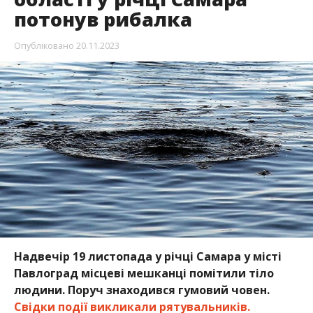
потонув рибалка
Опубліковано
20.11.2023
Надвечір 19 листопада у річці Самара у місті
Павлоград місцеві мешканці помітили тіло
людини. Поруч знаходився гумовий човен.
Свідки події викликали рятувальників.