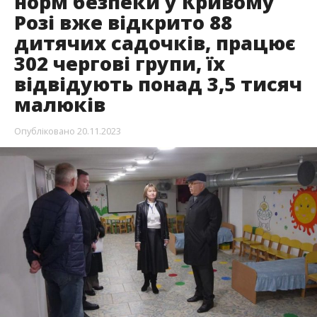
норм безпеки у Кривому
Розі вже відкрито 88
дитячих садочків, працює
302 чергові групи, їх
відвідують понад 3,5 тисяч
малюків
Опубліковано
20.11.2023