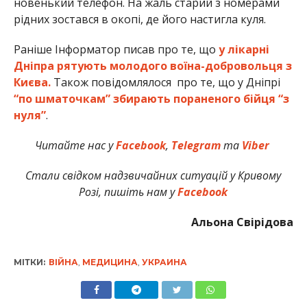
новенький телефон. На жаль старий з номерами
рідних зостався в окопі, де його настигла куля.
Раніше Інформатор писав про те, що
у лікарні
Дніпра рятують молодого воїна-добровольця з
Києва.
Також повідомлялося про те, що у Дніпрі
“по шматочкам” збирають пораненого бійця “з
нуля”
.
Читайте нас у
Facebook
,
Telegram
та
Viber
Стали свідком надзвичайних ситуацій у Кривому
Розі, пишіть нам у
Facebook
Альона Свірідова
МІТКИ:
ВІЙНА
,
МЕДИЦИНА
,
УКРАИНА