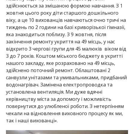
здійснюється за змішаною формою навчання. З 1
жовтня цього року діти старшого дошкільного
віку, а це 10 вихованців навчаються очно тричі на
тиждень по 2 години на базі криворізької гімназії,
яка знаходиться поблизу. З 9 жовтня, після
закінчення ремонту укриття на 49 місць, у нас
відкрито 3 чергові групи для 45 малюків віком від
3 до 7 років. Коштом міського бюджету в укритті
нашого закладу, яке розраховано на 49 місць,
здійснено поточний ремонт. Облаштовані 2
санвузли унітазами та умивальниками, придбаний
водонагрівач. Замінена електропроводка та
установлена вентиляція. Ми дуже вдячні
керівництву міста за допомогу і можливість
повернутися до улюбленої роботи. З нетерпінням
чекали на відновлення виховного процесу як ми,
так і наші вихованці».