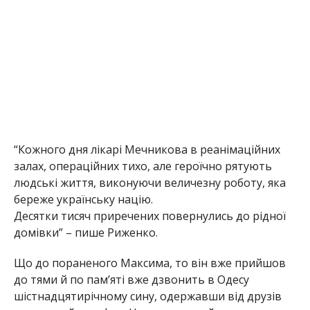
“Кожного дня лікарі Мечникова в реанімаційних
залах, операційних тихо, але героїчно рятують
людські життя, виконуючи величезну роботу, яка
береже українську націю.
Десятки тисяч приречених повернулись до рідної
домівки” – пише Риженко.
Що до пораненого Максима, то він вже прийшов
до тями й по пам’яті вже дзвонить в Одесу
шістнадцятирічному сину, одержавши від друзів