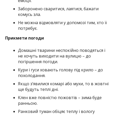
емоції.
Заборонено сваритися, лаятися, бажати
комусь зла.
Не можна відмовляти у допомозі тим, хто її
потребує.
Прикмети погоди
Домашні тварини неспокійно поводяться і
не хочуть виходити на вулицю – до
погіршення погоди.
Кури і гуси ховають голову під крило – до
похолодання.
Якщо з’явилися комарі або мухи, то в жовтні
ще будуть теплі дні.
Клен вже повністю пожовтів – зима буде
ранньою.
Ранковий туман обіцяє теплу і вологу