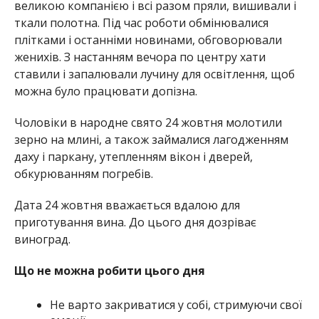
великою компанією і всі разом пряли, вишивали і
ткали полотна. Під час роботи обмінювалися
плітками і останніми новинами, обговорювали
женихів. З настанням вечора по центру хати
ставили і запалювали лучину для освітлення, щоб
можна було працювати допізна.
Чоловіки в народне свято 24 жовтня молотили
зерно на млині, а також займалися лагодженням
даху і паркану, утепленням вікон і дверей,
обкурюванням погребів.
Дата 24 жовтня вважається вдалою для
приготування вина. До цього дня дозріває
виноград.
Що не можна робити цього дня
Не варто закриватися у собі, стримуючи свої