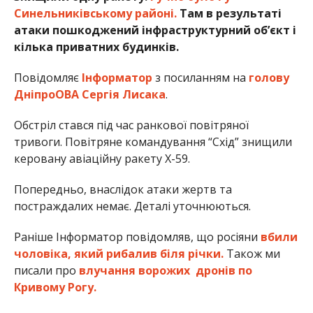
Синельниківському районі.
Там в результаті
атаки пошкоджений інфраструктурний об’єкт і
кілька приватних будинків.
Повідомляє
Інформатор
з посиланням на
голову
ДніпроОВА Сергія Лисака
.
Обстріл стався під час ранкової повітряної
тривоги.
Повітряне командування “Схід”
знищили
керовану авіаційну ракету Х-59.
Попередньо, внаслідок атаки жертв та
постраждалих немає. Деталі уточнюються.
Раніше Інформатор повідомляв, що росіяни
вбили
чоловіка, який рибалив біля річки.
Також ми
писали про
влучання ворожих дронів по
Кривому Рогу.