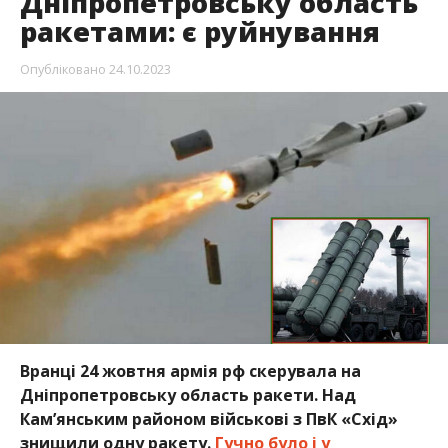
Дніпропетровську область
ракетами: є руйнування
Опубліковано
24.10.2023
Вранці 24 жовтня армія рф скерувала на
Дніпропетровську область ракети. Над
Кам’янським районом військові з ПвК «Схід»
знищили одну ракету.
Гучно було і у