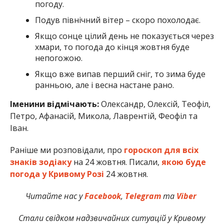
погоду.
Подув північний вітер – скоро похолодає.
Якщо сонце цілий день не показується через
хмари, то погода до кінця жовтня буде
непогожою.
Якщо вже випав перший сніг, то зима буде
ранньою, але і весна настане рано.
Іменини відмічають:
Олександр, Олексій, Теофіл,
Петро, Афанасій, Микола, Лаврентій, Феофіл та
Іван.
Раніше ми розповідали, про
гороскоп для всіх
знаків зодіаку
на 24 жовтня. Писали,
якою буде
погода у Кривому Розі
24 жовтня.
Читайте нас у
Facebook
,
Telegram
та
Viber
Стали свідком надзвичайних ситуацій у Кривому