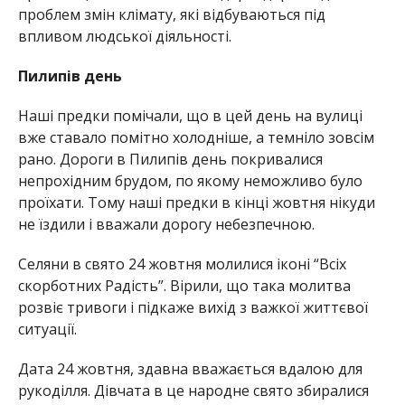
проблем змін клімату, які відбуваються під
впливом людської діяльності.
Пилипів день
Наші предки помічали, що в цей день на вулиці
вже ставало помітно холодніше, а темніло зовсім
рано. Дороги в Пилипів день покривалися
непрохідним брудом, по якому неможливо було
проїхати. Тому наші предки в кінці жовтня нікуди
не їздили і вважали дорогу небезпечною.
Селяни в свято 24 жовтня молилися іконі “Всіх
скорботних Радість”. Вірили, що така молитва
розвіє тривоги і підкаже вихід з важкої життєвої
ситуації.
Дата 24 жовтня, здавна вважається вдалою для
рукоділля. Дівчата в це народне свято збиралися