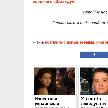
ворожого «Шахеду».
Читайте нас
Стали свідком надзвичайних с
МІТКИ:
БОЕПРИПАС
,
ВЗРЫВ
,
ВЗРЫВЫ
,
КРИВО