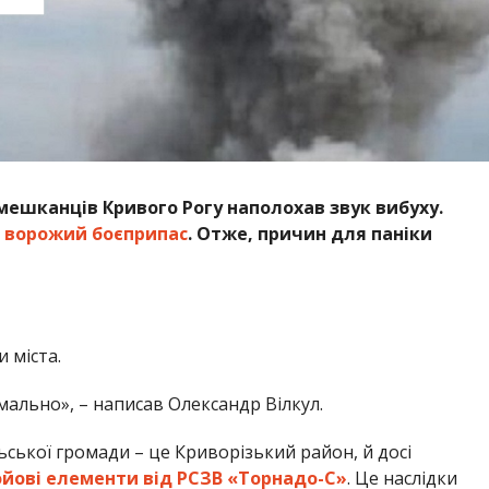
мешканців Кривого Рогу наполохав звук вибуху.
ворожий боєприпас
. Отже, причин для паніки
 міста.
мально», – написав Олександр Вілкул.
ської громади – це Криворізький район, й досі
ойові елементи від РСЗВ «Торнадо-С»
. Це наслідки