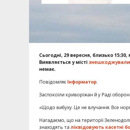
Сьогодні, 29 вересня, бли
зько 15:30,
Виявляється у місті
знешкоджували 
немає.
Повідомляє
Інформатор
.
Заспокоїли криворіжан й у Раді оборони
«Щодо вибуху. Це не влучання. Все нор
Нагадаємо, що на території Зеленодоль
знаходять та
ліквідовують касетні б