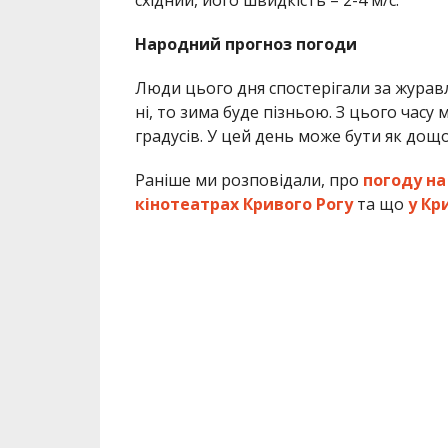
східний, його швидкість – 2-4 м/с.
Народний прогноз погоди
Люди цього дня спостерігали за журавл
ні, то зима буде пізньою. З цього часу
градусів. У цей день може бути як дощов
Раніше ми розповідали, про
погоду на 
кінотеатрах Кривого Рогу
та що
у Кр