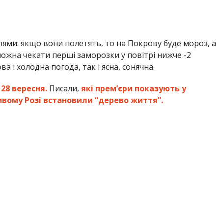
ями: якщо вони полетять, то на Покрову буде мороз, а
 можна чекати перші заморозки у повітрі нижче -2
а і холодна погода, так і ясна, сонячна.
28 вересня.
Писали,
які прем’єри показують у
ивому Розі встановили “дерево життя”.