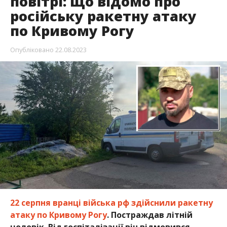
повітрі: що відомо про
російську ракетну атаку
по Кривому Рогу
Опубліковано
22.08.2023
22 серпня вранці війська рф здійснили ракетну
атаку по Кривому Рогу
. Постраждав літній
чоловік. Від госпіталізації він відмовився.