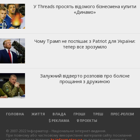
ГОЛОВНА
ЖИТТЯ
ВЛАДА
ГРОШІ
ТРЕШ
ПРЕС-РЕЛІЗИ
РЕКЛАМА
ПРОЕКТЫ
© 2007-2022 Інформатор - Національне інтернет-видання.
При повному або частковому використанні матеріалів сайту посилання
на сайт інтернет-видання
kr.informator.ua
як джерело інформації є