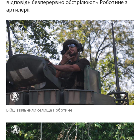
відповідь безперервно обстрілюють Роботине з
артилерії.
Бійці звільнили селище Роботине