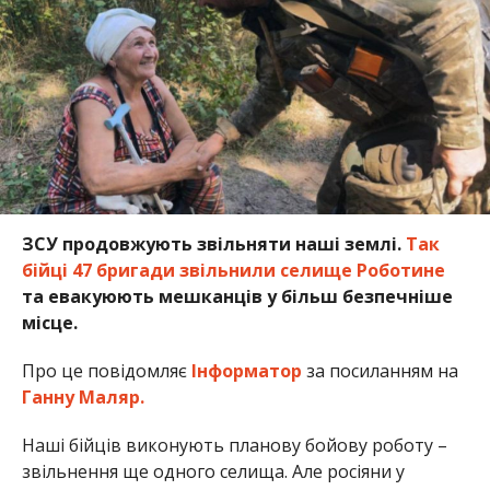
ЗСУ продовжують звільняти наші землі.
Так
бійці 47 бригади звільнили селище Роботине
та евакуюють мешканців у більш безпечніше
місце.
Про це повідомляє
Інформатор
за посиланням на
Ганну Маляр.
Наші бійців виконують планову бойову роботу –
звільнення ще одного селища. Але росіяни у