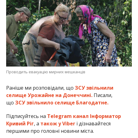
Проводить евакуацію мирних мешканців
Раніше ми розповідали, що
ЗСУ звільнили
селище Урожайне на Донеччині.
Писали,
що
ЗСУ звільнило селище Благодатне.
Підписуйтесь на
Telegram канал Інформатор
Кривий Ріг
, а
також у Viber
і дізнавайтеся
першими про головні новини міста.