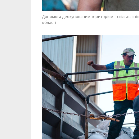
Допомога деокупованим територіям – спільна ініц
області