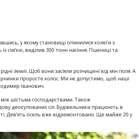
знавшись, у якому становищі опинилися колеги з
з сім’єю, виділив 300 тонн насіння. Пшениці та
 рідні землі. Щоб вони засіяли розчищені від мін поля. А
 зернинки проросте колос. Ми не допустимо, щоб наші
лодимир Іванович.
ь між шістьма господарствами. Також
ову деокупованих сіл. Будівельники працюють в
ті. Дев’ять осель вже відремонтовано. Ще майже 20 у