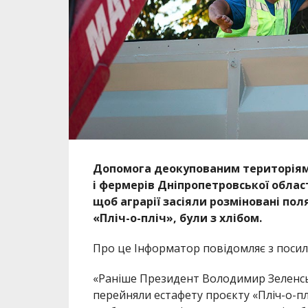
Допомога деокупованим територіям 
і фермерів Дніпропетровської облас
щоб аграрії засіяли розміновані по
«Пліч-о-пліч», були з хлібом.
Про це Інформатор повідомляє з посил
«Раніше Президент Володимир Зеленськ
перейняли естафету проєкту «Пліч-о-пл