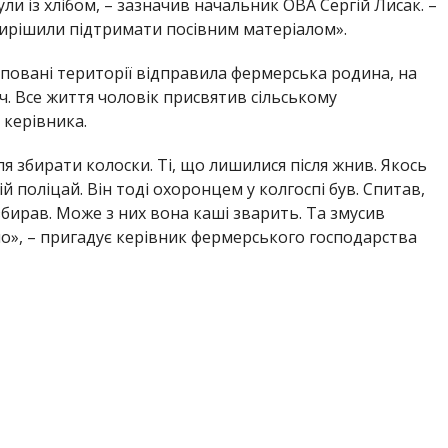
и із хлібом, – зазначив начальник ОВА Сергій Лисак. –
рішили підтримати посівним матеріалом».
овані території відправила фермерська родина, на
ч. Все життя чоловік присвятив сільському
 керівника.
ля збирати колоски. Ті, що лишилися після жнив. Якось
й поліцай. Він тоді охоронцем у колгоспі був. Спитав,
збирав. Може з них вона каші зварить. Та змусив
ло», – пригадує керівник фермерського господарства