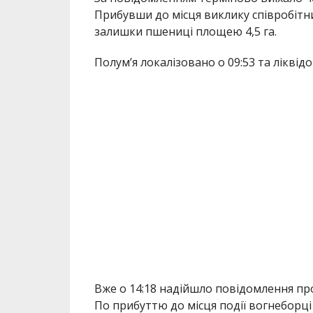
Прибувши до місця виклику співробітн
залишки пшениці площею 4,5 га.
Полум’я локалізовано о 09:53 та ліквідо
Вже о 14:18 надійшло повідомлення пр
По прибуттю до місця події вогнеборці