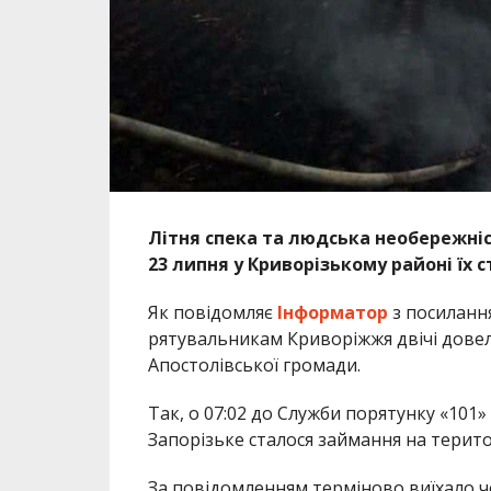
Літня спека та людська необережніс
23 липня у Криворізькому районі їх с
Як повідомляє
Інформатор
з посилання
рятувальникам Криворіжжя двічі довел
Апостолівської громади.
Так, о 07:02 до Служби порятунку «101
Запорізьке сталося займання на територ
За повідомленням терміново виїхало ч