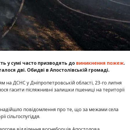
ть у сумі часто призводять до
виникнення пожеж
.
талося дві. Обидві в Апостолівській громаді.
м на ДСНС у Дніпропетровській області, 23-го липня
ося гасити післяжнивні залишки пшениці на території
» надійшло повідомлення про те, що за межами села
ії сільгоспугіддя.
ергове відділення вогнеборців Апостолова.