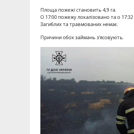
Площа пожежі становить 4,9 га.
О 17:00 пожежу локалізовано та о 17:32
Загиблих та травмованих немає.
Причини обох займань з’ясовують.