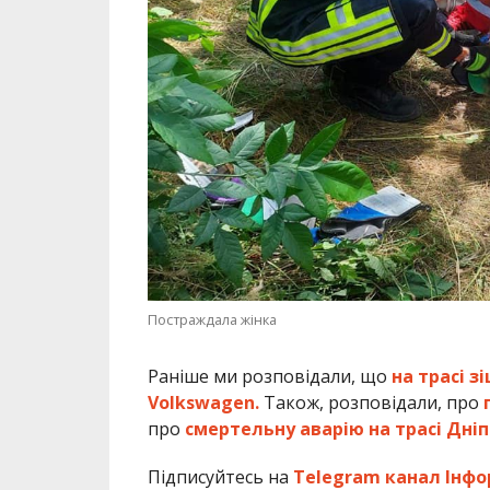
Постраждала жінка
Раніше ми розповідали, що
на трасі з
Volkswagen.
Також, розповідали, про
про
смертельну аварію на трасі Дніп
Підписуйтесь на
Telegram канал Інфо