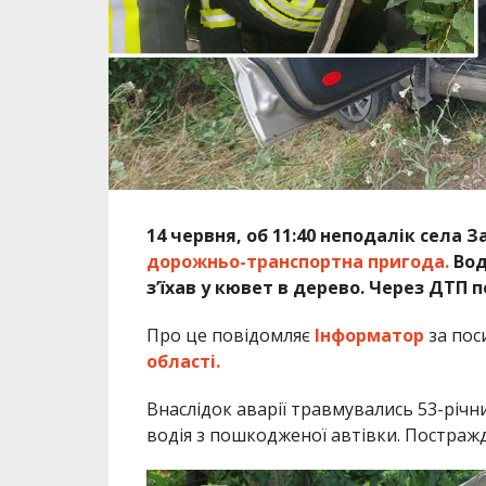
14 червня, об 11:40 неподалік села
дорожньо-транспортна пригода.
Вод
з’їхав у кювет в дерево. Через ДТП
Про це повідомляє
Інформатор
за пос
області.
Внаслідок аварії травмувались 53-річн
водія з пошкодженої автівки. Постражд