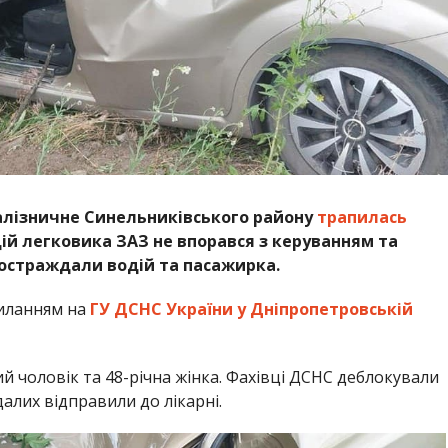
 Залізничне Синельниківського району
трапилась
ій легковика ЗАЗ не впорався з керуванням та
 постраждали водій та пасажирка.
иланням на
ГУ ДСНС України у Дніпропетровській
ий чоловік та 48-річна жінка. Фахівці ДСНС деблокували
алих відправили до лікарні.