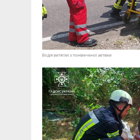
Водія витягли з понівеченої автівки