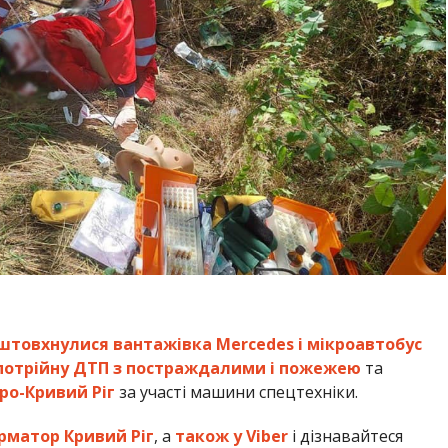
іштовхнулися вантажівка Mercedes і мікроавтобус
потрійну ДТП з постраждалими і пожежею
та
ро-Кривий Ріг
за участі машини спецтехніки.
рматор Кривий Ріг
, а
також у Viber
і дізнавайтеся