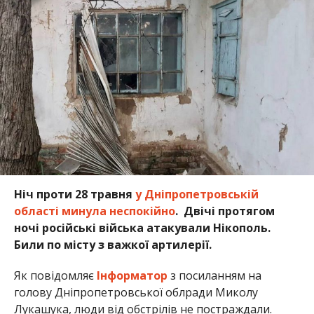
Ніч проти 28 травня
у Дніпропетровській
області минула неспокійно
. Двічі протягом
ночі російські війська атакували Нікополь.
Били по місту з важкої артилерії.
Як повідомляє
Інформатор
з посиланням на
голову Дніпропетровської облради Миколу
Лукашука, люди від обстрілів не постраждали.