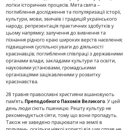
логіки історичних процесів.
Мета свята –
поглиблення дослідження та популяризації історії,
культури, мови, звичаїв і традицій українського
народу, репрезентація практичних здобутків у
цьому напрямку; залучення до вивчення та
пізнання рідного краю широких верств населення;
підвищення суспільної уваги до діяльності
краєзнавців; поглиблення співпраці з державними
органами влади, закладами культури та освіти,
науковими установами, громадськими
організаціями зацікавленими у розвитку
краєзнавства.
28 травня православні християни вшановують
пам’ять
Преподобного Пахомія Великого
.
У цей
день люди сіють пшеницю. Решту культур не
рекомендується сіяти, тому що вони пропадуть.
Також не заведено працювати на землі в
полудень, оскільки ніякої користі від цих справ не