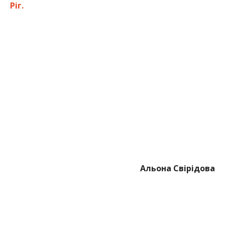
Ріг.
Альона Свірідова