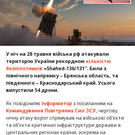
У ніч на 28 травня війська рф атакували
територію України рекордною
кількістю
безпілотників
«Shahed-136/131″. Били з
північного напрямку – Брянська область, та
південного – Краснодарський край. Усього
випустили 54 дрони.
Як повідомляє
Інформатор
з посиланням на
Командування Повітряних Сил ЗСУ,
чергову
нічну атаку ворог спрямував на військові об’єкти
та об’єкти критичної інфраструктури держави в
центральних регіонах країни, зокрема на