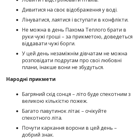
Дивитися на своє відображення у воді.
Лінуватися, лаятися і вступати в конфлікти.
Не можна в день Пахома Теплого брати в
руки чужі гроші – за прикметою, доведеться
віддавати чужі борги.
У цей день незаміжнім дівчатам не можна
розповідати подругам про свої любовні
плани, інакше вони не збудуться.
Народні прикмети
Багряний схід сонця – літо буде спекотним з
великою кількістю пожеж.
Багато павутинок літає – очікуйте
спекотного літа.
Почути каркання ворони в цей день –
добрий знак.