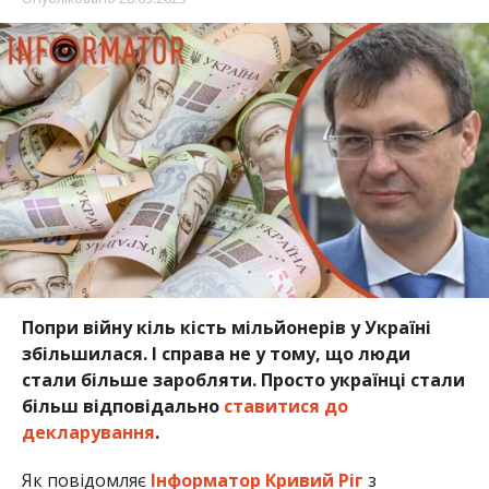
Попри війну кіль кість мільйонерів у Україні
збільшилася. І справа не у тому, що люди
стали більше заробляти. Просто українці стали
більш відповідально
ставитися до
декларування
.
Як повідомляє
Інформатор Кривий Ріг
з