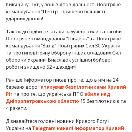
Київщину. Тут, у зоні відповідальності
Повітряне
командування “Центр”
, знищено більшість
ударних дронів!
Також до відбиття атаки залучено сили та засоби
Повітряне командування “Південь” та Повітряне
командування “Захід” Повітряних Сил ЗС України
та протиповітряну оборону інших складових Сил
оборони України! Внаслідок успішної бойової
роботи знищено 52 «шахеди»!
Раніше Інформатор писав про те, що в ніч на 24
березня ворог
атакував безпілотниками Кривий
Ріг
та про те, що українська ППО
збила над
Дніпропетровською областю
15 безпілотників та
4 ракети.
Дізнавайтеся головні новини Кривого Рогу і
України на
Telegram каналі Інформатор Кривий