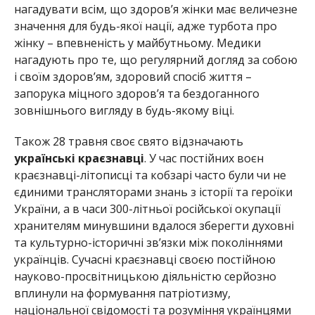
нагадувати всім, що здоров’я жінки має величезне
значення для будь-якої нації, адже турбота про
жінку – впевненість у майбутньому. Медики
нагадують про те, що регулярний догляд за собою
і своїм здоров’ям, здоровий спосіб життя –
запорука міцного здоров’я та бездоганного
зовнішнього вигляду в будь-якому віці.
Також 28 травня своє свято відзначають
українські краєзнавці
.
У час постійних воєн
краєзнавці-літописці та кобзарі часто були чи не
єдиними трансляторами знань з історії та героїки
України, а в часи 300-літньої російської окупації
хранителям минувшини вдалося зберегти духовні
та культурно-історичні зв’язки між поколіннями
українців. Сучасні краєзнавці своєю постійною
науково-просвітницькою діяльністю серйозно
вплинули на формування патріотизму,
національної свідомості та розуміння українцями