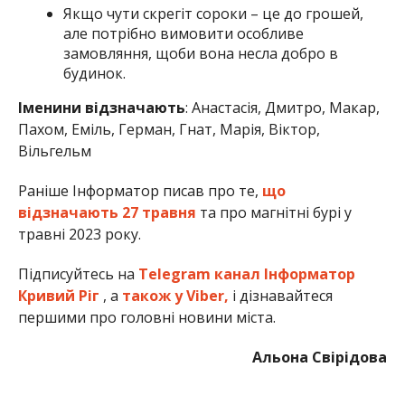
Якщо чути скрегіт сороки – це до грошей,
але потрібно вимовити особливе
замовляння, щоби вона несла добро в
будинок.
Іменини відзначають
:
Анастасія, Дмитро, Макар,
Пахом, Еміль, Герман, Гнат, Марія, Віктор,
Вільгельм
Раніше Інформатор писав про те,
що
відзначають 27 травня
та про магнітні бурі у
травні 2023 року.
Підписуйтесь на
Telegram канал Інформатор
Кривий Ріг
, а
також у Viber,
і дізнавайтеся
першими про головні новини міста.
Альона Свірідова