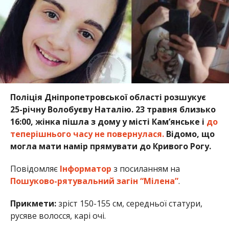
Поліція Дніпропетровської області розшукує
25-річну Волобуєву Наталію. 23 травня близько
16:00, жінка пішла з дому у місті Кам’янське і
до
теперішнього часу не повернулася.
Відомо, що
могла мати намір прямувати до Кривого Рогу.
Повідомляє
Інформатор
з посиланням на
Пошуково-рятувальний загін “Мілена”
.
Прикмети:
зріст 150-155 см, середньої статури,
русяве волосся, карі очі.