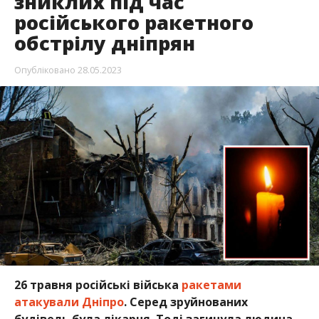
зниклих під час
російського ракетного
обстрілу дніпрян
Опубліковано
28.05.2023
26 травня російські війська
ракетами
атакували Дніпро
. Серед зруйнованих
будівель була лікарня. Тоді загинула людина.