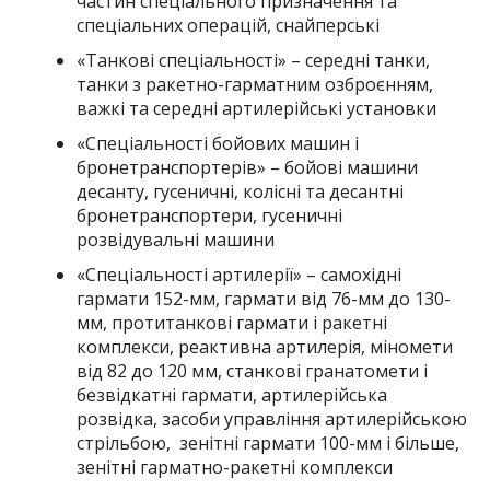
частин спеціального призначення та
спеціальних операцій, снайперські
«Танкові спеціальності» – середні танки,
танки з ракетно-гарматним озброєнням,
важкі та середні артилерійські установки
«Спеціальності бойових машин і
бронетранспортерів» – бойові машини
десанту, гусеничні, колісні та десантні
бронетранспортери, гусеничні
розвідувальні машини
«Спеціальності артилерії» – самохідні
гармати 152-мм, гармати від 76-мм до 130-
мм, протитанкові гармати і ракетні
комплекси, реактивна артилерія, міномети
від 82 до 120 мм, станкові гранатомети і
безвідкатні гармати, артилерійська
розвідка, засоби управління артилерійською
стрільбою, зенітні гармати 100-мм і більше,
зенітні гарматно-ракетні комплекси