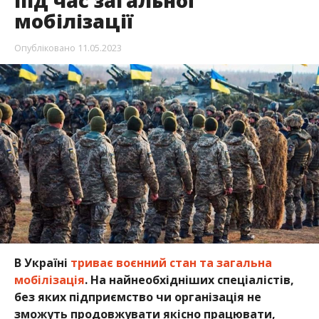
під час загальної
мобілізації
Опубліковано
11.05.2023
В Україні
триває воєнний стан та загальна
мобілізація
. На найнеобхідніших спеціалістів,
без яких підприємство чи організація не
зможуть продовжувати якісно працювати,