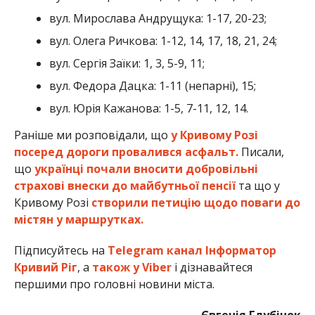
вул. Мирослава Андрущука: 1-17, 20-23;
вул. Олега Ричкова: 1-12, 14, 17, 18, 21, 24;
вул. Сергія Заїки: 1, 3, 5-9, 11;
вул. Федора Дацка: 1-11 (непарні), 15;
вул. Юрія Кажанова: 1-5, 7-11, 12, 14.
Раніше ми розповідали, що
у Кривому Розі
посеред дороги провалився асфальт.
Писали,
що
українці почали вносити добровільні
страхові внески до майбутньої пенсії
та що у
Кривому Розі
створили петицію щодо поваги до
містян у маршрутках.
Підписуйтесь на
Telegram канал Інформатор
Кривий Ріг
, а
також у Viber
і дізнавайтеся
першими про головні новини міста.
Євгенія Глубінок