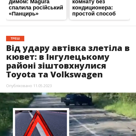
ТРЕШ
Від удару автівка злетіла в
кювет: в Інгулецькому
районі зіштовхнулися
Toyota та Volkswagen
Опубліковано
11.05.2023