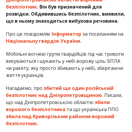
безпілотник.
Він був призначений для
розвідки. Обдивившись безпілотник, виявили,
що в ньому знаходиться вибухова речовина.
Про це повідомляє
Інформатор
за посиланням на
Національну гвардію України.
Мобільні вогневі групи гвардійців під час тривоги
висуваються і шукають у небі ворожу ціль: БПЛА
чи ракету, яку просто збивають у небі, зберігаючи
життя українців.
Нагадаємо, про
збитий ще один російський
безпілотник над Дніпропетровщиною.
Писали,
що над Дніпропетровською областю
збили
ворожого безпілотника
та що українська ППО
збила над Криворізьким районом ворожий
безпілотник.