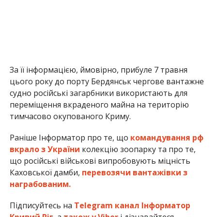
За її інформацією, ймовірно, прибуле 7 травня
цього року до порту Бердянськ чергове вантажне
судно російські загарбники використають для
переміщення вкраденого майна на територію
тимчасово окупованого Криму.
Раніше Інформатор про те, що
командування рф
вкрало з України
колекцію зоопарку та про те,
що російські військові випробовують міцність
Каховської дамби,
перевозячи вантажівки з
награбованим.
Підписуйтесь на
Telegram канал Інформатор
Кривий Ріг
, а
також у Viber
і дізнавайтеся