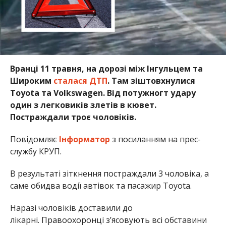
Вранці 11 травня, на дорозі між Інгульцем та
Широким
сталася ДТП
. Там зіштовхнулися
Toyota та Volkswagen. Від потужногт удару
один з легковиків злетів в кювет.
Постраждали троє чоловіків.
Повідомляє
Інформатор
з посиланням на прес-
службу КРУП.
В результаті зіткнення постраждали 3 чоловіка, а
саме обидва водії автівок та пасажир Toyota.
Наразі чоловіків доставили до
лікарні. Правоохоронці з’ясовують всі обставини