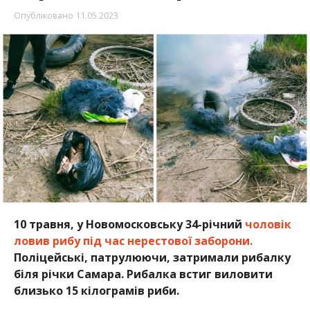
Опубліковано
11.05.2023
10 травня, у Новомосковську 34-річний
чоловік
ловив рибу під час нерестової заборони.
Поліцейські, патрулюючи,
затримали рибалку
біля річки Самара. Рибалка встиг виловити
близько 15 кілограмів риби.