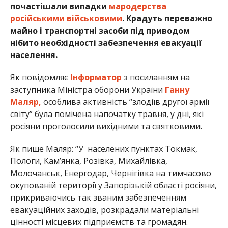
почастішали випадки
мародерства
російськими військовими
. Крадуть переважно
майно і транспортні засоби під приводом
нібито необхідності забезпечення евакуації
населення.
Як повідомляє
Інформатор
з посиланням на
заступника Міністра оборони України
Ганну
Маляр,
особлива активність “злодіїв другої армії
світу” була помічена напочатку травня, у дні, які
росіяни проголосили вихідними та святковими.
Як пише Маляр: “У населених пунктах Токмак,
Пологи, Кам’янка, Розівка, Михайлівка,
Молочанськ, Енергодар, Чернігівка на тимчасово
окупованій території у Запорізькій області росіяни,
прикриваючись так званим забезпеченням
евакуаційних заходів, розкрадали матеріальні
цінності місцевих підприємств та громадян.