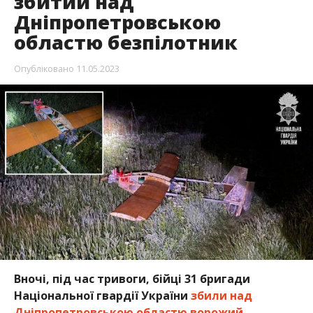
збитий над
Дніпропетровською
областю безпілотник
Опубліковано
11.05.2023
Вночі, під час тривоги, бійці 31 бригади
Національної гвардії України
збили над
Дніпропетровською областю ворожий