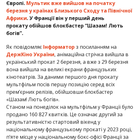
Європі.
Мультик вже вийшов на початку
березня у країнах Близького Сходу та Північної
Африки
. У Франції він у перший день
прокату обійшов блокбастер “Шазам! Лють
богів”.
Як повідомляє
Інформатор
з посиланням на
ДержКіно України
, анімаційна стрічка вийшла в
український прокат 2 березня, а вже з 29 березня
вона вийшла на великі екрани французьких
кінотеатрів. За даними першого дня прокату
мультфільм посів першу позицію серед всіх
прем’єрних релізів, обійшовши блокбастер
«Шазам! Лють богів».
Станом на понеділок на мультфільм у Франції було
продано 160 827 квитків. Це означає другий за
результативністю стартовий вікенд у
національному французькому прокаті у 2023 році,
п’яте місце у національному бокс-офісі Франції за