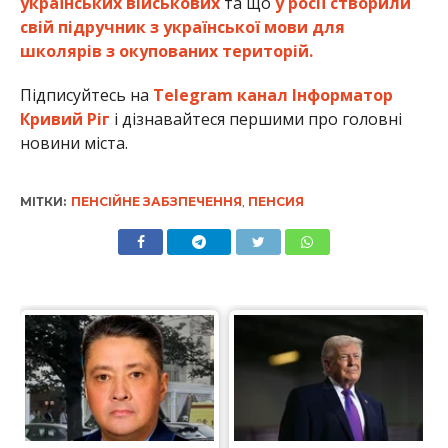
українських військових
та що
у росії створили
свій підручник з української мови для
школярів з окупованих територій.
Підписуйтесь на
Telegram канал Інформатор
Кривий Ріг
і дізнавайтеся першими про головні
новини міста.
МІТКИ:
ПЕНСІЙНЕ ЗАБЗПЕЧЕННЯ
,
ПЕНСИЯ