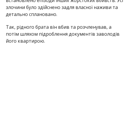
встановлено епізоди інших жорстоких вбивств. Усі
злочини було здійснено задля власної наживи та
детально сплановано.
Так, рідного брата він вбив та розчленував, а
потім шляхом підроблення документів заволодів
його квартирою.