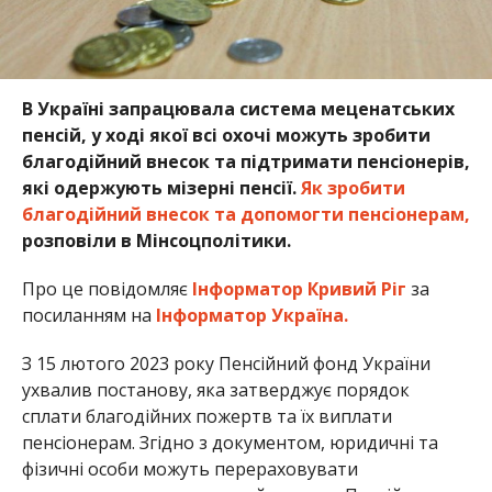
В Україні запрацювала система меценатських
пенсій, у ході якої всі охочі можуть зробити
благодійний внесок та підтримати пенсіонерів,
які одержують мізерні пенсії.
Як зробити
благодійний внесок та допомогти пенсіонерам,
розповіли в Мінсоцполітики.
Про це повідомляє
Інформатор Кривий Ріг
за
посиланням на
Інформатор Україна.
З 15 лютого 2023 року Пенсійний фонд України
ухвалив постанову, яка затверджує порядок
сплати благодійних пожертв та їх виплати
пенсіонерам. Згідно з документом, юридичні та
фізичні особи можуть перераховувати