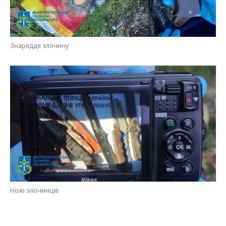
Знаряддя злочину
Ножі злочинців