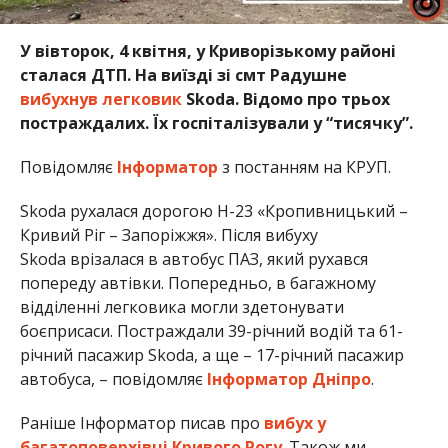
У вівторок, 4 квітня, у Криворізькому районі
сталася ДТП. На виїзді зі смт Радушне
вибухнув легковик
Skoda. Відомо про трьох
постраждалих. Їх госпіталізували у “тисячку”.
Повідомляє
Інформатор
з постанням на КРУП.
Skoda рухалася дорогою Н-23 «Кропивницький –
Кривий Ріг – Запоріжжя». Після вибуху
Skoda врізалася в автобус ПАЗ, який рухався
попереду автівки. Попередньо, в багажному
відділенні легковика могли здетонувати
боєприсаси. Постраждали 39-річний водій та 61-
річний пасажир Skoda, а ще – 17-річний пасажир
автобуса, – повідомляє
Інформатор Дніпро
.
Раніше Інформатор писав про
вибух у
багатоповерхівці Кривого Рогу
. Також ми