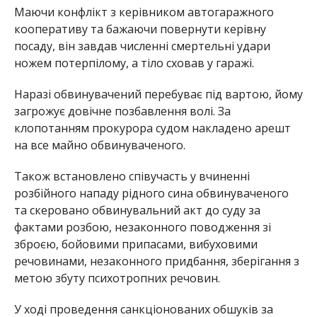
Маючи конфлікт з керівником автогаражного
кооперативу та бажаючи повернути керівну
посаду, він завдав численні смертельні удари
ножем потерпілому, а тіло сховав у гаражі.
Наразі обвинувачений перебуває під вартою, йому
загрожує довічне позбавлення волі. За
клопотанням прокурора судом накладено арешт
на все майно обвинуваченого.
Також встановлено співучасть у вчиненні
розбійного нападу рідного сина обвинуваченого
та скеровано обвинувальний акт до суду за
фактами розбою, незаконного поводження зі
зброєю, бойовими припасами, вибуховими
речовинами, незаконного придбання, зберігання з
метою збуту психотропних речовин.
У ході проведення санкціонованих обшуків за