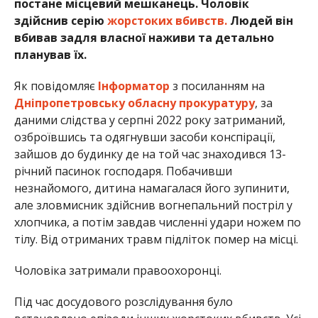
постане місцевий мешканець. Чоловік
здійснив серію
жорстоких вбивств.
Людей він
вбивав задля власної наживи та детально
планував їх.
Як повідомляє
Інформатор
з посиланням на
Дніпропетровську обласну прокуратуру
, за
даними слідства у серпні 2022 року затриманий,
озброївшись та одягнувши засоби конспірації,
зайшов до будинку де на той час знаходився 13-
річний пасинок господаря. Побачивши
незнайомого, дитина намагалася його зупинити,
але зловмисник здійснив вогнепальний постріл у
хлопчика, а потім завдав численні удари ножем по
тілу. Від отриманих травм підліток помер на місці.
Чоловіка затримали правоохоронці.
Під час досудового розслідування було