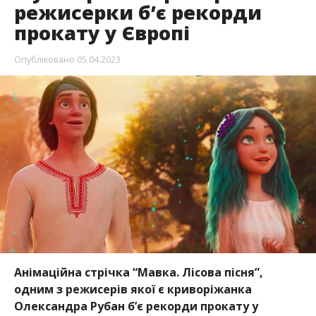
режисерки б’є рекорди
прокату у Європі
Опубліковано
05.04.2023
Анімаційна стрічка “Мавка. Лісова пісня”,
одним з режисерів якої є криворіжанка
Олександра Рубан б’є рекорди прокату у