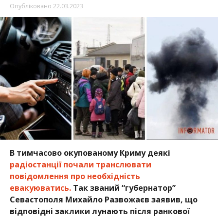
Опубліковано
22.03.2023
В тимчасово окупованому Криму деякі
радіостанції почали транслювати
повідомлення про необхідність
евакуюватись.
Так званий “губернатор”
Севастополя Михайло Развожаєв заявив, що
відповідні заклики лунають після ранкової