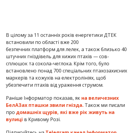
В цілому за 11 останніх років енергетики ДТЕК
встановили по області вже 200
безпечних платформ для лелек, а також близько 40
штучних гніздівель для хижих птахів — сов-
сплюшок та сокола-чеглока. Крім того, було
встановлено понад 700 спеціальних птахозахисних
маркерів та кожухів на електролініях, щоб
убезпечити птахів від ураження струмом.
Раніше Інформатор показав, як
на величезних
БелАЗах пташки звили гнізда.
Також ми писали
про
домашніх щурів, які вже рік живуть на
вулиці
в Кривому Розі.
Підписуйтесь на
Telegram канал Інформатор