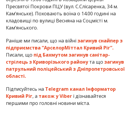
Пресвятої Покрови ПЦУ (вул. С.Слісаренка, 34 м.
Кам’янське). Поховають воїна о 14.00 годині на
кладовищі по вулиці Весняна на Соцмісті м.
Кам’янського.
Раніше ми писали, що на війні
загинув снайпер з
підприємства “АрселорМіттал Кривий Ріг”.
Писали, що
під Бахмутом загинув санітар-
стрілець з Криворізького району
та що
загинув
патрульний поліцейський з Дніпропетровської
області.
Підписуйтесь на
Telegram канал Інформатор
Кривий Ріг
, а
також у Viber
і дізнавайтеся
першими про головні новини міста.