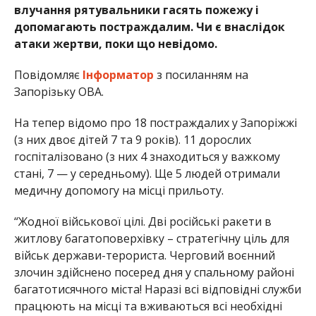
влучання рятувальники гасять пожежу і
допомагають постраждалим. Чи є внаслідок
атаки жертви, поки що невідомо.
Повідомляє
Інформатор
з посиланням на
Запорізьку ОВА.
На тепер відомо про 18 постраждалих у Запоріжжі
(з них двоє дітей 7 та 9 років). 11 дорослих
госпіталізовано (з них 4 знаходиться у важкому
стані, 7 — у середньому). Ще 5 людей отримали
медичну допомогу на місці прильоту.
“Жодної військової цілі. Дві російські ракети в
житлову багатоповерхівку – стратегічну ціль для
військ держави-терориста. Черговий воєнний
злочин здійснено посеред дня у спальному районі
багатотисячного міста! Наразі всі відповідні служби
працюють на місці та вживаються всі необхідні