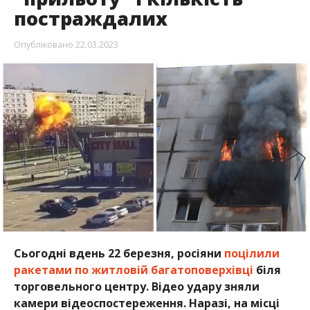
постраждалих
Опубліковано
22.03.2023
Сьогодні вдень 22 березня, росіяни
поцілили
ракетами по житловій багатоповерхівці
біля
торговельного центру. Відео удару зняли
камери відеоспостереження. Наразі, на місці