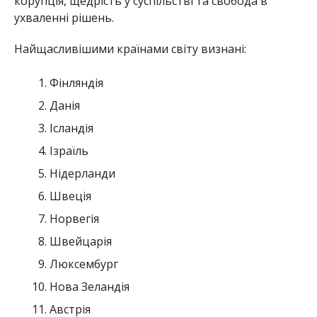
корупція, щедрість у суспільстві та свобода в
ухваленні рішень.
Найщасливішими країнами світу визнані:
Фінляндія
Данія
Ісландія
Ізраїль
Нідерланди
Швеція
Норвегія
Швейцарія
Люксембург
Нова Зеландія
Австрія