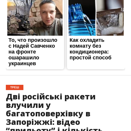
ТРЕШ
Дві російські ракети
влучили у
багатоповерхівку в
Запоріжжі: відео
“прильоту” і кількість