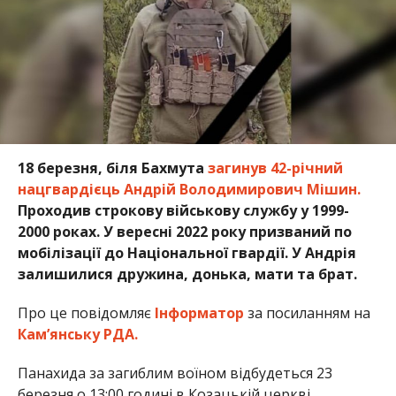
18 березня, біля Бахмута
загинув 42-річний
нацгвардієць Андрій Володимирович Мішин.
Проходив строкову військову службу у 1999-
2000 роках. У вересні 2022 року призваний по
мобілізації до Національної гвардії. У Андрія
залишилися дружина, донька, мати та брат.
Про це повідомляє
Інформатор
за посиланням на
Кам’янську РДА.
Панахида за загиблим воїном відбудеться 23
березня о 13:00 годині в Козацькій церкві