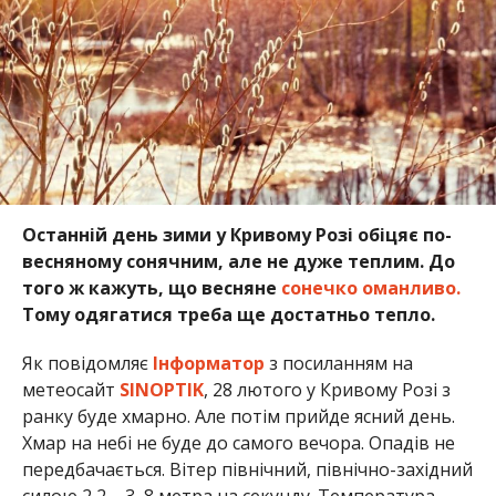
Останній день зими у Кривому Розі обіцяє по-
весняному сонячним, але не дуже теплим. До
того ж кажуть, що весняне
сонечко оманливо.
Тому одягатися треба ще достатньо тепло.
Як повідомляє
Інформатор
з посиланням на
метеосайт
SINOPTIK
, 28 лютого у Кривому Розі з
ранку буде хмарно. Але потім прийде ясний день.
Хмар на небі не буде до самого вечора. Опадів не
передбачається. Вітер північний, північно-західний