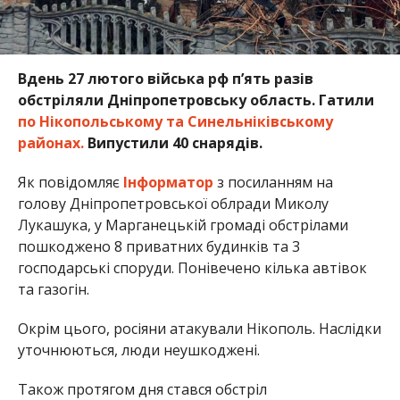
Вдень 27 лютого війська рф п’ять разів
обстріляли Дніпропетровську область. Гатили
по Нікопольському та Синельніківському
районах.
Випустили 40 снарядів.
Як повідомляє
Інформатор
з посиланням на
голову Дніпропетровської облради Миколу
Лукашука, у Марганецькій громаді обстрілами
пошкоджено 8 приватних будинків та 3
господарські споруди. Понівечено кілька автівок
та газогін.
Окрім цього, росіяни атакували Нікополь. Наслідки
уточнюються, люди неушкоджені.
Також протягом дня стався обстріл