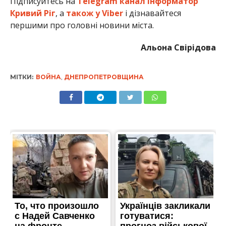
Підписуйтесь на
Telegram канал Інформатор
Кривий Ріг
, а
також у Viber
і дізнавайтеся
першими про головні новини міста.
Альона Свірідова
МІТКИ:
ВОЙНА
,
ДНЕПРОПЕТРОВЩИНА