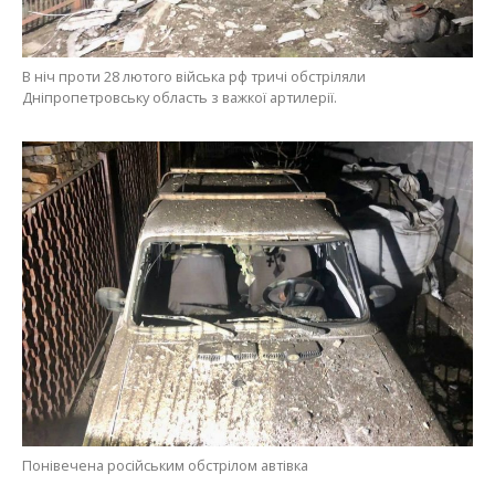
В ніч проти 28 лютого війська рф тричі обстріляли
Дніпропетровську область з важкої артилерії.
Понівечена російським обстрілом автівка