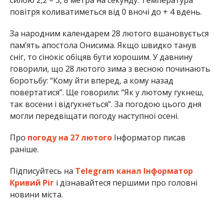
силою 2,2 – 3, 8 метра на секунду. Температура
повітря коливатиметься від 0 вночі до + 4 вдень.
За народним календарем 28 лютого вшановується
пам’ять апостола Онисима. Якщо швидко танув
сніг, то сінокіс обіцяв бути хорошим. У давнину
говорили, що 28 лютого зима з весною починають
боротьбу: “Кому йти вперед, а кому назад
повертатися”. Ще говорили: “Як у лютому гукнеш,
так восени і відгукнеться”. За погодою цього дня
могли передвіщати погоду наступної осені.
Про
погоду на 27 лютого
Інформатор писав
раніше.
Підписуйтесь на
Telegram канал Інформатор
Кривий Ріг
і дізнавайтеся першими про головні
новини міста.