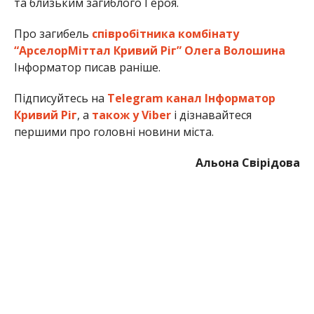
та близьким загиблого Героя.
Про загибель
співробітника комбінату
“АрселорМіттал Кривий Ріг” Олега Волошина
Інформатор писав раніше.
Підписуйтесь на
Telegram канал Інформатор
Кривий Ріг
, а
також у Viber
і дізнавайтеся
першими про головні новини міста.
Альона Свірідова