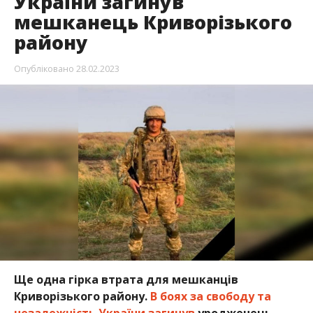
України загинув
мешканець Криворізького
району
Опубліковано
28.02.2023
Ще одна гірка втрата для мешканців
Криворізького району.
В боях за свободу та
незалежність України загинув
уродженець