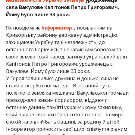
села Вакулове Капітонов Петро Григорович.
Йому було лише 33 роки.
Як повідомляє
Інформатор
з посиланням на
Криворізьку районну державну адміністрацію,
захищаючи Україну та її незалежність, до
останнього борючись з ненависним ворогом за
свою землю і свій народ, загинув український воїн
Капітонов Петро Григорович, уродженець с.
Вакулове. Йому було лише 33 роки…
У Героя залишилися дружина й донька, сина не
стало в скорботної матері… В останній путь
полеглого земляка мешканці Вакулівської громади
проводжали живим коридором, віддаючи
останню данину пам’яті українському захиснику,
який віддав своє життя за кожного з нас, за мир і
спокій на рідній Батьківщині, за родину й дітей…
Інформатор приносить свої щирі співчуття рідним