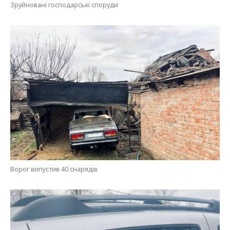
Зруйновані господарські споруди
Ворог випустив 40 снарядів