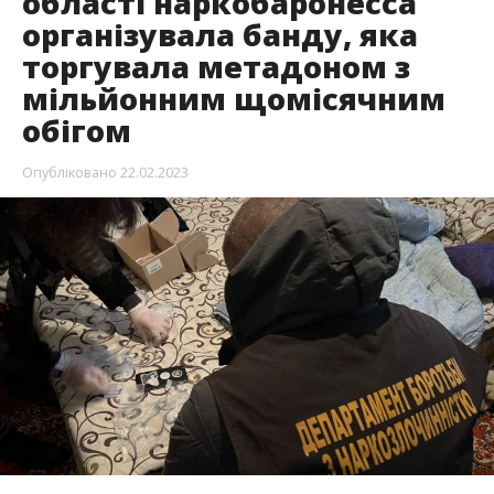
області наркобаронесса
організувала банду, яка
торгувала метадоном з
мільйонним щомісячним
обігом
Опубліковано
22.02.2023