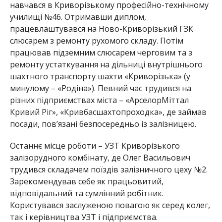
навчався в Криворізькому професійно-технічному
училищі №46. Отримавши диплом,
працевлаштувався на Ново-Криворізький ГЗК
слюсарем з ремонту рухомого складу. Потім
працював підземним слюсарем черговим та з
ремонту устаткування на дільниці внутрішнього
шахтного транспорту шахти «Криворізька» (у
минулому – «Родіна»). Певний час трудився на
різних підприємствах міста – «АрселорМіттал
Кривий Ріг», «Кривбасшахтопроходка», де займав
посади, пов’язані безпосередньо із залізницею.
Останнє місце роботи – УЗТ Криворізького
залізорудного комбінату, де Олег Васильович
трудився складачем поїздів залізничного цеху №2.
Зарекомендував себе як працьовитий,
відповідальний та сумлінний робітник.
Користувався заслуженою повагою як серед колег,
так і керівництва УЗТ і підприємства.