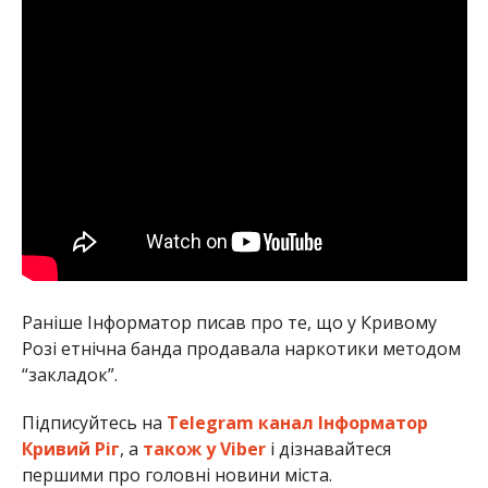
Раніше Інформатор писав про те, що у Кривому
Розі етнічна банда продавала наркотики методом
“закладок”.
Підписуйтесь на
Telegram канал Інформатор
Кривий Ріг
, а
також у Viber
і дізнавайтеся
першими про головні новини міста.