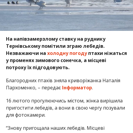
На напівзамерзлому ставку на руднику
Тернівському помітили зграю лебедів.
Незважаючи на
холодну погоду
птахи ніжаться
у променях зимового сонечка, а місцеві
потроху їх підгодовують.
Благородних птахів зняла криворіжанка Наталія
Пархоменко, – передає
Інформатор
.
16 лютого прогулюючись містом, жінка вирішила
пригостити лебедів, а вони в свою чергу позували
для фотокамери.
“Знову пригощала наших лебедів. Місцеві