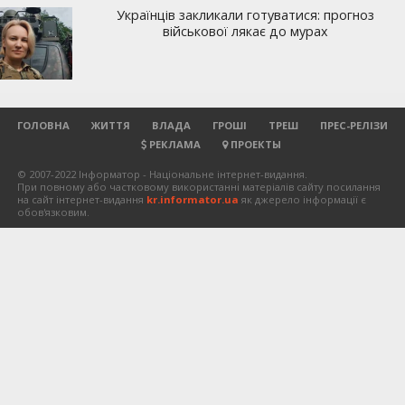
ГОЛОВНА
ЖИТТЯ
ВЛАДА
ГРОШІ
ТРЕШ
ПРЕС-РЕЛІЗИ
РЕКЛАМА
ПРОЕКТЫ
© 2007-2022 Інформатор - Національне інтернет-видання.
При повному або частковому використанні матеріалів сайту посилання
на сайт інтернет-видання
kr.informator.ua
як джерело інформації є
обов'язковим.