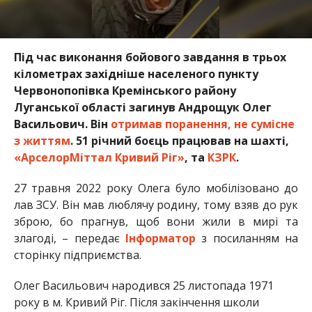
Під час виконання бойового завдання в трьох
кілометрах західніше населеного пункту
Червонопопівка Кремінського району
Луганської області загинув Андрощук Олег
Васильович. Він
отримав поранення, не сумісне
з життям
. 51 річний боєць працював на шахті,
«АрселорМіттал Кривий Ріг»
, та
КЗРК
.
27 травня 2022 року Олега було мобілізовано до
лав ЗСУ. Він мав люблячу родину, тому взяв до рук
зброю, бо прагнув, щоб вони жили в мирі та
злагоді, – передає
Інформатор
з посиланням на
сторінку підприємства.
Олег Васильович народився 25 листопада 1971
року в м. Кривий Ріг. Після закінчення школи