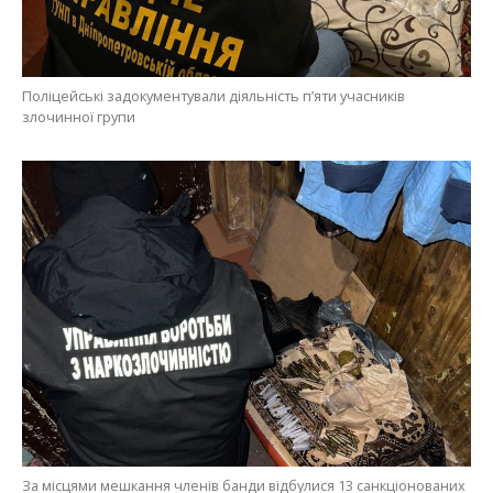
Поліцейські задокументували діяльність п’яти учасників
злочинної групи
За місцями мешкання членів банди відбулися 13 санкціонованих