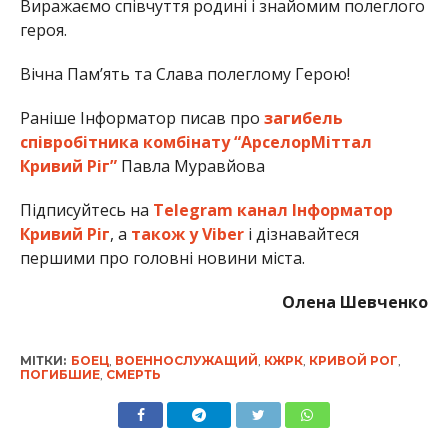
Виражаємо співчуття родині і знайомим полеглого
героя.
Вічна Пам’ять та Слава полеглому Герою!
Раніше Інформатор писав про
загибель
співробітника комбінату “АрселорМіттал
Кривий Ріг”
Павла Муравйова
Підписуйтесь на
Telegram канал Інформатор
Кривий Ріг
, а
також у Viber
і дізнавайтеся
першими про головні новини міста.
Олена Шевченко
МІТКИ:
БОЕЦ
,
ВОЕННОСЛУЖАЩИЙ
,
КЖРК
,
КРИВОЙ РОГ
,
ПОГИБШИЕ
,
СМЕРТЬ