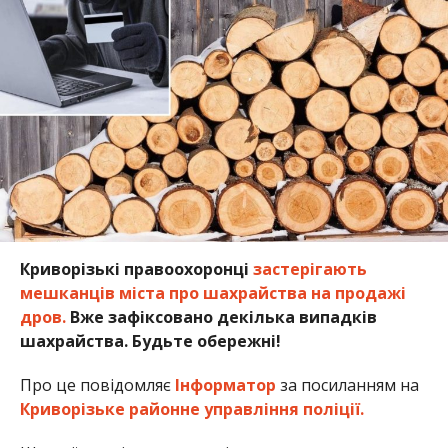
Криворізькі правоохоронці
застерігають
мешканців міста про шахрайства на продажі
дров.
Вже зафіксовано декілька випадків
шахрайства. Будьте обережні!
Про це повідомляє
Інформатор
за посиланням на
Криворізьке районне управління поліції.