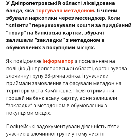
У Дніпропетровській області ліквідована
банда, яка
торгувала метадоном
. Її члени
збували наркотики через месенджер. Коли
“клієнти” перераховували кошти за придбаний
“товар” на банківські картки, збувачі
залишали “закладки” з метадоном в
обумовлених з покупцями місцях.
Як повідомляє
Інформатор
з посиланням на
поліцію Дніпропетровської області, організувала
злочинну групу 38-річна жінка. Її учасники
приймали замовлення та фасували метадон на
території міста Кам’янське. Після отримання
грошей на банківську картку, вони залишали
“закладки” з метадоном в обумовлених з
покупцями місцях.
Поліцейські задокументували діяльність п’яти
учасників злочинної групи у тому числі її