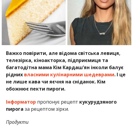
Важко повірити, але відома світська левиця,
телезірка, кіноакторка, підприємиця та
багатодітна мама Кім Кардаш’ян інколи балує
рідних
власними кулінарними шедеврами
. І це
не лише кава чи яєчня на сніданок. Кім
обожнює пекти пироги.
Інформатор
пропонує рецепт
кукурудзяного
пирога
за рецептом зірки.
Продукти