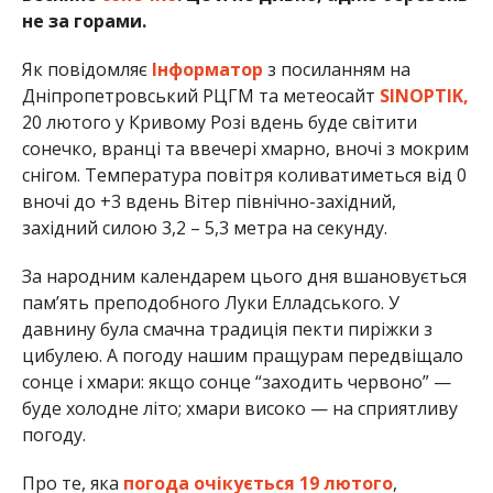
не за горами.
Як повідомляє
Інформатор
з посиланням на
Дніпропетровський РЦГМ та метеосайт
SINOPTIK,
20 лютого у Кривому Розі вдень буде світити
сонечко, вранці та ввечері хмарно, вночі з мокрим
снігом. Температура повітря коливатиметься від 0
вночі до +3 вдень Вітер північно-західний,
західний силою 3,2 – 5,3 метра на секунду.
За народним календарем цього дня вшановується
пам’ять преподобного Луки Елладського. У
давнину була смачна традиція пекти пиріжки з
цибулею. А погоду нашим пращурам передвіщало
сонце і хмари: якщо сонце “заходить червоно” —
буде холодне літо; хмари високо — на сприятливу
погоду.
Про те, яка
погода очікується 19 лютого
,