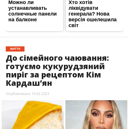
ЖИТТЯ
До сімейного чаювання:
готуємо кукурудзяний
пиріг за рецептом Кім
Кардаш’ян
Опубліковано
19.02.2023