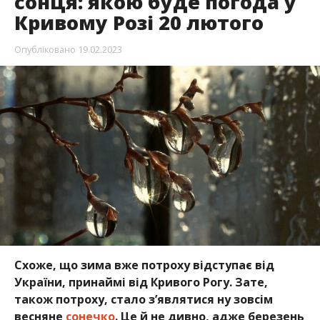
сонця: якою буде погода у
Кривому Розі 20 лютого
Опубліковано
19.02.2023
Схоже, що зима вже потроху відступає від
України, принаймі від Кривого Рогу. Зате,
також потроху, стало з’являтися ну зовсім
весняне
сонечко
. Це й не дивно, адже березень