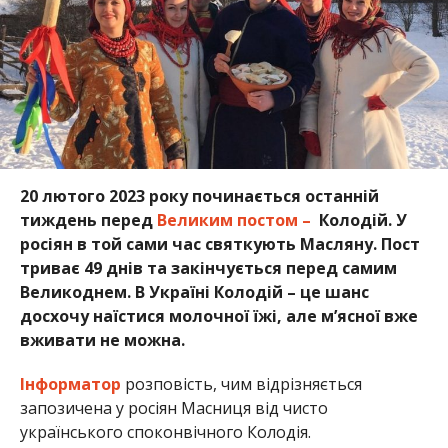
20 лютого 2023 року починається останній
тиждень перед
Великим постом –
Колодій. У
росіян в той сами час святкують Масляну. Пост
триває 49 днів та закінчується перед самим
Великоднем. В Україні Колодій – це шанс
досхочу наїстися молочної їжі, але м’ясної вже
вживати не можна.
Інформатор
розповість, чим відрізняється
запозичена у росіян Масниця від чисто
українського споконвічного Колодія.