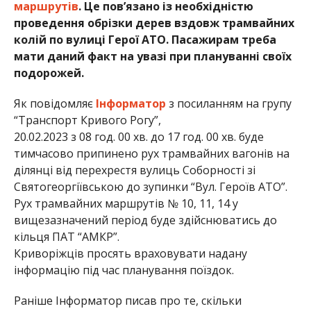
маршрутів
. Це пов’язано із необхідністю
проведення обрізки дерев вздовж трамвайних
колій по вулиці Герої АТО. Пасажирам треба
мати даний факт на увазі при плануванні своїх
подорожей.
Як повідомляє
Інформатор
з посиланням на групу
“Транспорт Кривого Рогу”,
20.02.2023 з 08 год. 00 хв. до 17 год. 00 хв. буде
тимчасово припинено рух трамвайних вагонів на
ділянці від перехрестя вулиць Соборності зі
Святогеоргіївською до зупинки “Вул. Героїв АТО”.
Рух трамвайних маршрутів № 10, 11, 14 у
вищезазначений період буде здійснюватись до
кільця ПАТ “АМКР”.
Криворіжців просять враховувати надану
інформацію під час планування поїздок.
Раніше Інформатор писав про те, скільки