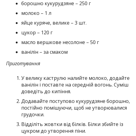
борошно кукурудзяне – 250 г
молоко – 1 л
яйце куряче, велике – 3 шт.
цукор – 120 г
масло вершкове несолоне – 50 г
ванілін – за смаком
Приготування
У велику каструлю налийте молоко, додайте
ванілін і поставте на середній вогонь. Суміш
доведіть до кипіння.
Додавайте поступово кукурудзяне борошно,
постійно помішуючи, щоб не утворювалися
грудочки.
Відділіть жовтки від білків. Білки збийте із
цукром до утворення піни.