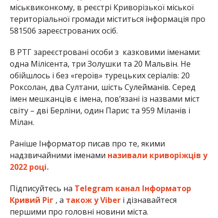
міськвиконкому, в реєстрі Криворізької міської
територіальної громади міститься інформація про
581506 зареєстрованих осіб.
В РТГ зареєстровані особи з казковими іменами:
одна Мілісента, три Золушки та 20 Мальвін. Не
обійшлось і без «героїв» турецьких серіалів: 20
Роксолан, два Султани, шість Сулейманів. Серед
імен мешканців є імена, пов’язані із назвами міст
світу – дві Берліни, один Парис та 959 Міланів і
Мілан.
Раніше Інформатор писав про те, якими
надзвичайними іменами
називали криворіжців у
2022 році.
Підписуйтесь на
Telegram канал Інформатор
Кривий Ріг
, а
також у Viber
і дізнавайтеся
першими про головні новини міста.