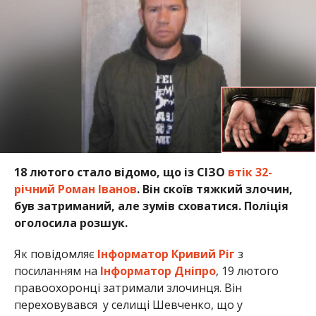
18 лютого стало відомо, що із СІЗО
втік 32-
річний Роман Іванов
. Він скоїв тяжкий злочин,
був затриманий, але зумів сховатися. Поліція
оголосила розшук.
Як повідомляє
Інформатор Кривий Ріг
з
посиланням на
Інформатор Дніпро
, 19 лютого
правоохоронці затримали злочинця. Він
переховувався у селищі Шевченко, що у