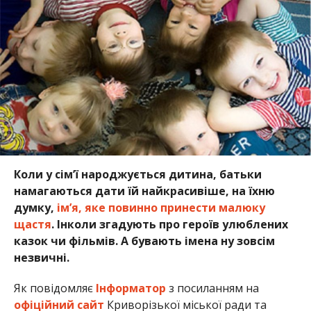
Коли у сім’ї народжується дитина, батьки
намагаються дати їй найкрасивіше, на їхню
думку,
ім’я, яке повинно принести малюку
щастя
. Інколи згадують про героїв улюблених
казок чи фільмів. А бувають імена ну зовсім
незвичні.
Як повідомляє
Інформатор
з посиланням на
офіційний сайт
Криворізької міської ради та