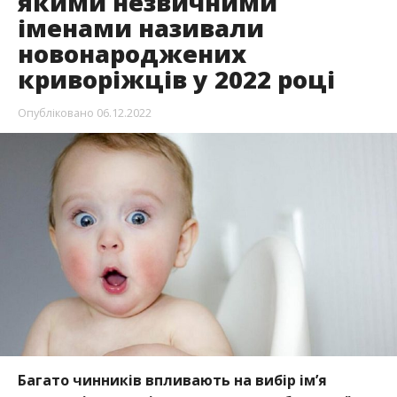
якими незвичними
іменами називали
новонароджених
криворіжців у 2022 році
Опубліковано
06.12.2022
Багато чинників впливають на вибір ім’я