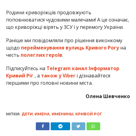
Родини криворіжців продовжують
поповнюватися чудовими малечами! А це означає,
що криворіжці вірять у ЗСУ і у перемогу України.
Раніше ми повідомляли про рішення виконкому
щодо
перейменування вулиць Кривого Рогу
на
честь
полеглих героїв
.
Підписуйтесь на
Telegram канал Інформатор
Кривий Ріг
, а
також у Viber
і дізнавайтеся
першими про головні новини міста.
Олена Шевченко
МІТКИ:
ДЕТИ
,
ИМЕНА
,
ИМЕНИНЫ
,
КРИВОЙ РОГ