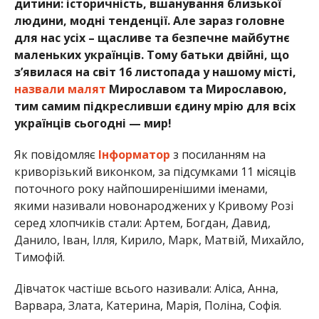
дитини: історичність, вшанування близької
людини, модні тенденції. Але зараз головне
для нас усіх – щасливе та безпечне майбутнє
маленьких українців. Тому батьки двійні, що
з’явилася на світ 16 листопада у нашому місті,
назвали малят
Мирославом та Мирославою,
тим самим підкресливши єдину мрію для всіх
українців сьогодні — мир!
Як повідомляє
Інформатор
з посиланням на
криворізький виконком, за підсумками 11 місяців
поточного року найпоширенішими іменами,
якими називали новонароджених у Кривому Розі
серед хлопчиків стали: Артем, Богдан, Давид,
Данило, Іван, Ілля, Кирило, Марк, Матвій, Михайло,
Тимофій.
Дівчаток частіше всього називали: Аліса, Анна,
Варвара, Злата, Катерина, Марія, Поліна, Софія.