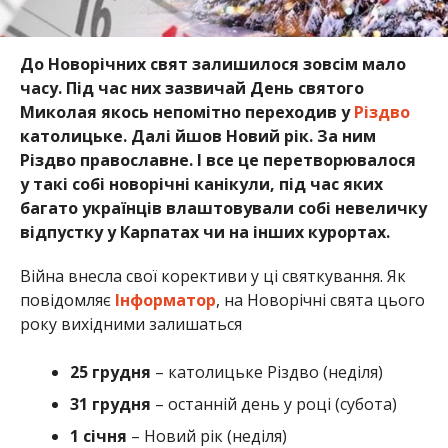
До Новорічних свят залишилося зовсім мало
часу. Під час них зазвичай День святого
Миколая якось непомітно переходив у
Різдво
католицьке. Далі йшов Новий рік. За ним
Різдво православне. І все це перетворювалося
у такі собі новорічні канікули, під час яких
багато українців влаштовували собі невеличку
відпустку у Карпатах чи на інших курортах.
Війна внесла свої корективи у ці святкування. Як
повідомляє
Інформатор
, на Новорічні свята цього
року вихідними залишаться
25 грудня
– католицьке Різдво (неділя)
31 грудня
– останній день у році (субота)
1 січня
– Новий рік (неділя)