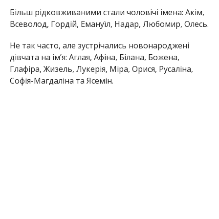
Більш рідковживаними стали чоловічі імена: Акім,
Всеволод, Гордій, Емануїл, Надар, Любомир, Олесь.
Не так часто, але зустрічались новонароджені
дівчата на ім’я: Аглая, Афіна, Білана, Божена,
Глафіра, Жизель, Лукерія, Міра, Орися, Русаліна,
Софія-Магдаліна та Ясемін.