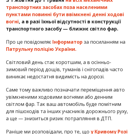
З 1 жовтня до 1 травня
на всіх механічних
транспортних засобах поза населеними
пунктами повинні бути ввімкнені денні ходові
вогні
, а в разі їхньої відсутності в конструкції
транспортного засобу — ближнє світло фар.
Про це повідомляє
Інформатор
за посиланням на
Патрульну поліцію України.
Світловий день стає коротшим, а в осінньо-
зимовий період дощів, туманів і снігопадів часто
виникає недостатня видимість на дорозі.
Саме тому важливо позначати переміщення авто
увімкненими ходовими вогнями або денним
світлом фар. Так ваш автомобіль буде помітним
для пішоходів та інших учасників дорожнього руху,
а ще — знизиться ризик потрапляння в ДТП.
Раніше ми розповідали, про те, що
у Кривому Розі