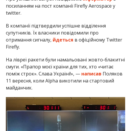
посиланням на пост компанії Firefly Aerospace у
twitter.
В компанії підтвердили успішне відділення
супутників. Їх власники повідомили про
отримання сигналу,
йдеться
в офіційному Twitter
Firefly.
На лівреї ракети були намальовані жовто-блакитні
смуги. «Прапор моєї країни для тих, хто «читає
поміж строк». Слава Україні!», —
написав
Поляков
11 вересня, коли Alpha викотили на стартовий
майданчик.