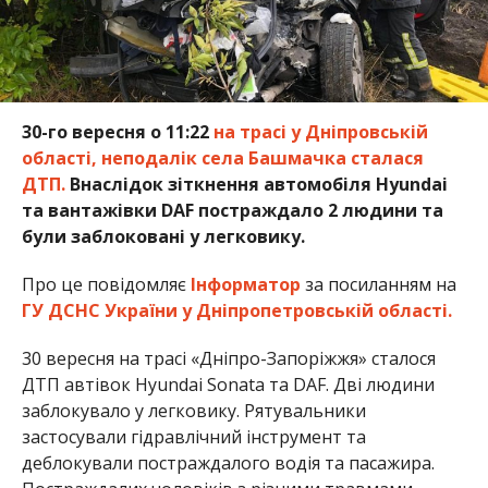
30-го вересня о 11:22
на трасі у Дніпровській
області, неподалік села Башмачка сталася
ДТП.
Внаслідок зіткнення автомобіля Hyundai
та вантажівки DAF постраждало 2 людини та
були заблоковані у легковику.
Про це повідомляє
Інформатор
за посиланням на
ГУ ДСНС України у Дніпропетровській області.
30 вересня на трасі «Дніпро-Запоріжжя» сталося
ДТП автівок Hyundai Sonata та DAF. Дві людини
заблокувало у легковику. Рятувальники
застосували гідравлічний інструмент та
деблокували постраждалого водія та пасажира.