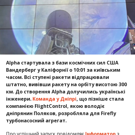
Alpha стартувала з бази космічних сил США
Вандерберг у Каліфорнії о 10:01 за київським
часом. Всі ступені ракети відпрацювали
штатно, вивівши ракету на орбіту висотою 300
км. До створення Alpha долучились українські
інженери.
Команда у Дніпрі
, що пізніше стала
компанією FlightControl, якою володіє
дніпрянин Поляков, розробляла для Firefly
турбонасосний агрегат.
Про успішний запуск повідомляє
Інформатор
з