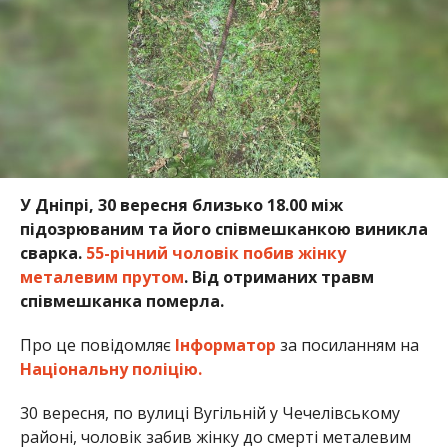
У Дніпрі, 30 вересня близько 18.00 між
підозрюваним та його співмешканкою виникла
сварка.
55-річний чоловік побив жінку
металевим прутом
. Від отриманих травм
співмешканка
померла.
Про це повідомляє
Інформатор
за посиланням на
Національну поліцію.
30 вересня, по вулиці Вугільній у Чечелівському
районі, чоловік забив жінку до смерті металевим