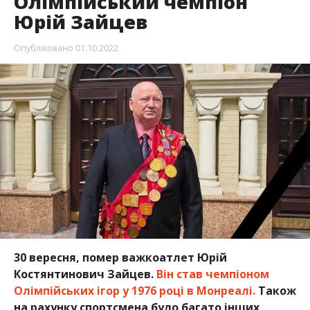
Олімпійський чемпіон
Юрій Зайцев
Опубліковано
01.10.2022
30 вересня, помер важкоатлет Юрій
Костянтинович Зайцев.
Він став чемпіоном
Олімпійських ігор у 1976 році в Монреалі.
Також
на рахунку спортсмена було багато інших