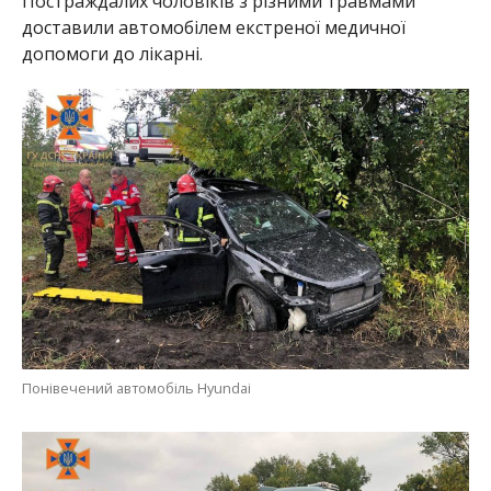
Постраждалих чоловіків з різними травмами
доставили автомобілем екстреної медичної
допомоги до лікарні.
Понівечений автомобіль Hyundai