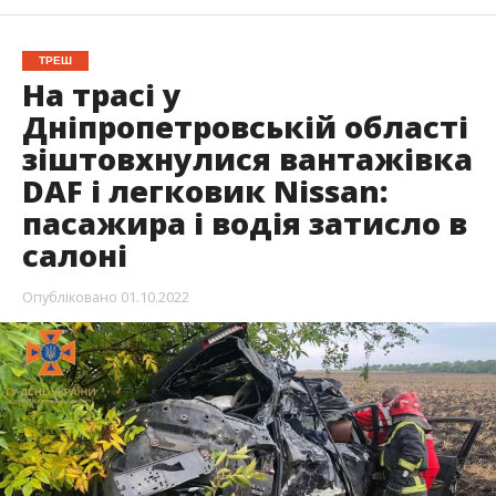
ТРЕШ
На трасі у
Дніпропетровській області
зіштовхнулися вантажівка
DAF і легковик Nissan:
пасажира і водія затисло в
салоні
Опубліковано
01.10.2022