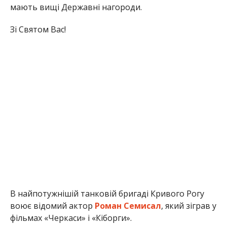
мають вищі Державні нагороди.
Зі Святом Вас!
В найпотужнішій танковій бригаді Кривого Рогу
воює відомий актор
Роман Семисал
, який зіграв у
фільмах «Черкаси» і «Кіборги».