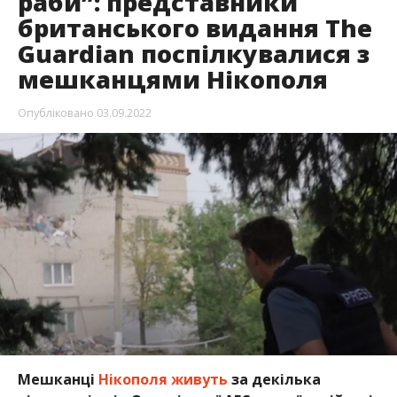
раби”: представники
британського видання The
Guardian поспілкувалися з
мешканцями Нікополя
Опубліковано
03.09.2022
Мешканці
Нікополя живуть
за декілька