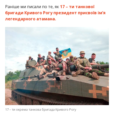
Раніше ми писали по те, як
17 – ти танкової
бригади Кривого Рогу президент присвоїв ім’я
легендарного атамана.
17 – ти окрема танкова бригада Кривого Рогу