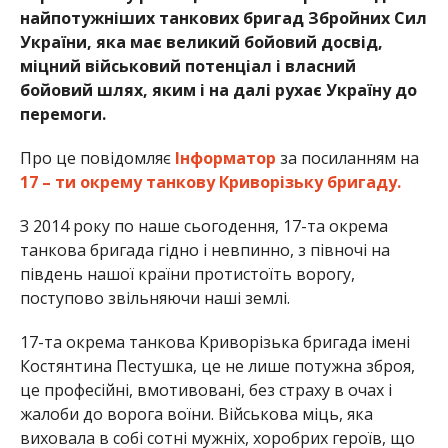
найпотужніших танкових бригад Збройних Сил
України, яка має великий бойовий досвід,
міцний військовий потенціал і власний
бойовий шлях, яким і на далі рухає Україну до
перемоги.
Про це повідомляє
Інформатор
за посиланням на
17 – ти окрему танкову Криворізьку бригаду.
З 2014 року по наше сьогодення, 17-та окрема
танкова бригада гідно і невпинно, з півночі на
південь нашої країни протистоїть ворогу,
поступово звільняючи наші землі.
17-та окрема танкова Криворізька бригада імені
Костянтина Пестушка, це не лише потужна зброя,
це професійні, вмотивовані, без страху в очах і
жалоби до ворога воїни. Військова міць, яка
виховала в собі сотні мужніх, хоробрих героїв, що