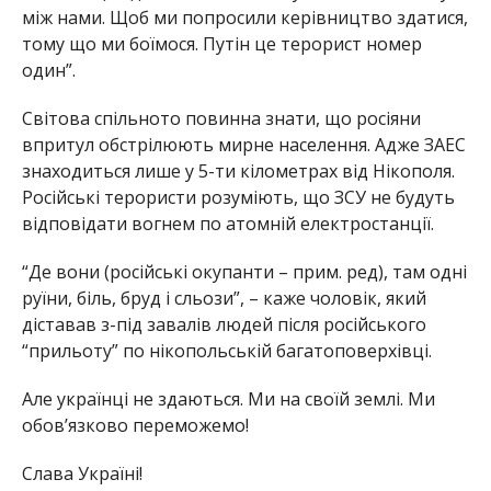
між нами. Щоб ми попросили керівництво здатися,
тому що ми боїмося. Путін це терорист номер
один”.
Світова спільното повинна знати, що росіяни
впритул обстрілюють мирне населення. Адже ЗАЕС
знаходиться лише у 5-ти кілометрах від Нікополя.
Російські терористи розуміють, що ЗСУ не будуть
відповідати вогнем по атомній електростанції.
“Де вони (російські окупанти – прим. ред), там одні
руїни, біль, бруд і сльози”, – каже чоловік, який
діставав з-під завалів людей після російського
“прильоту” по нікопольській багатоповерхівці.
Але українці не здаються. Ми на своїй землі. Ми
обов’язково переможемо!
Слава Україні!