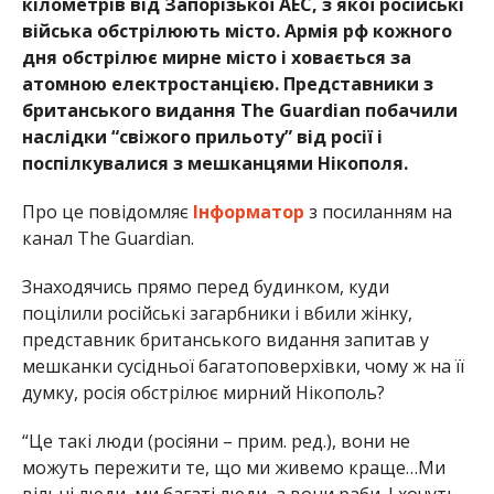
кілометрів від Запорізької АЕС, з якої російські
війська обстрілюють місто. Армія рф кожного
дня обстрілює мирне місто і ховається за
атомною електростанцією. Представники з
британського видання The Guardian побачили
наслідки “свіжого прильоту” від росії і
поспілкувалися з мешканцями Нікополя.
Про це повідомляє
Інформатор
з посиланням на
канал The Guardian.
Знаходячись прямо перед будинком, куди
поцілили російські загарбники і вбили жінку,
представник британського видання запитав у
мешканки сусідньої багатоповерхівки, чому ж на її
думку, росія обстрілює мирний Нікополь?
“Це такі люди (росіяни – прим. ред.), вони не
можуть пережити те, що ми живемо краще…Ми