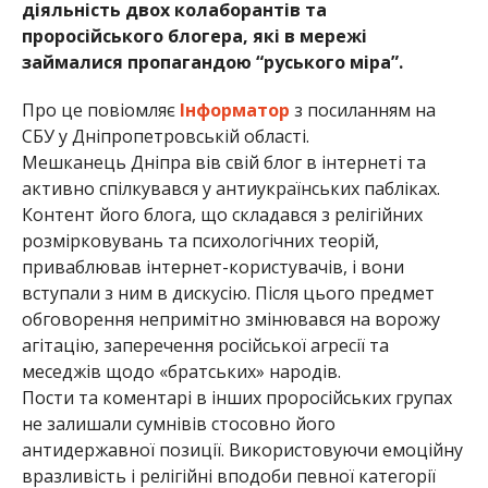
діяльність двох колаборантів та
проросійського блогера, які в мережі
займалися пропагандою “руського міра”.
Про це повіомляє
Інформатор
з посиланням на
СБУ у Дніпропетровській області.
Мешканець Дніпра вів свій блог в інтернеті та
активно спілкувався у антиукраїнських пабліках.
Контент його блога, що складався з релігійних
розмірковувань та психологічних теорій,
приваблював інтернет-користувачів, і вони
вступали з ним в дискусію. Після цього предмет
обговорення непримітно змінювався на ворожу
агітацію, заперечення російської агресії та
меседжів щодо «братських» народів.
Пости та коментарі в інших проросійських групах
не залишали сумнівів стосовно його
антидержавної позиції. Використовуючи емоційну
вразливість і релігійні вподоби певної категорії