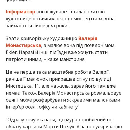
Інформатор
поспілкувався з талановитою
художницею і виявилося, що мистецтвом вона
займається лише два роки.
Звати криворізьку художницю
Валерія
Монастирська
, а малює вона під псевдонімом
Ekler. Наразі й інші під’їзди вже хочуть стати
патріотичними, – каже майстриня.
Це не перша така масштабна робота Валерії,
раніше її малюнок прикрашав стіну по вулиці
Мистецька, 11, але на жаль, зараз його там вже
немає. Також Валерія Монастирська розмальовує
одяг і може розфарбувати яскравими малюнками
інтер’єр оселі, офісу чи кабінету.
“Одразу хочу вказати, що мурал зроблений по
образу картини Марти Пітчук. Я за популяризацію