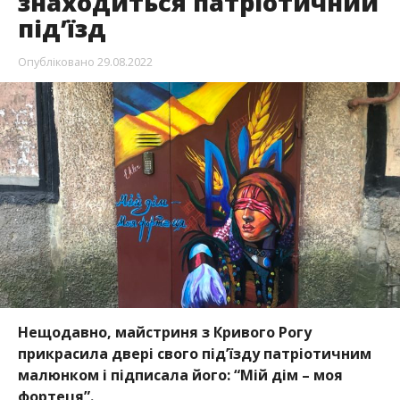
знаходиться патріотичний
під’їзд
Опубліковано
29.08.2022
Нещодавно, майстриня з Кривого Рогу
прикрасила двері свого під’їзду патріотичним
малюнком і підписала його: “Мій дім – моя
фортеця”.