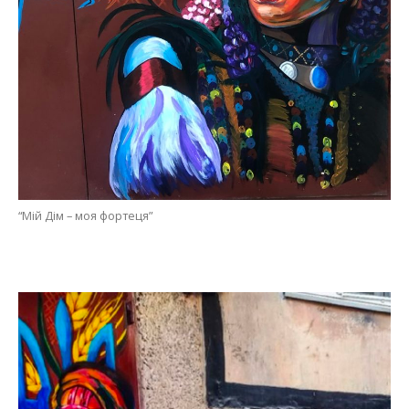
“Мій Дім – моя фортеця”