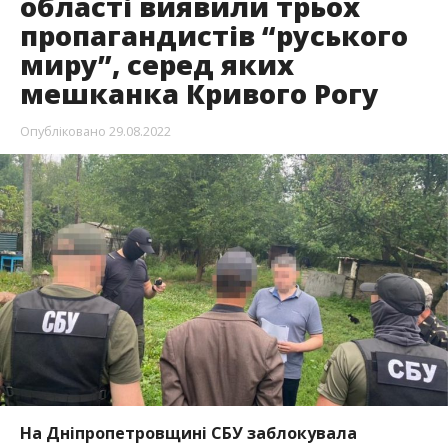
області виявили трьох
пропагандистів “руського
миру”, серед яких
мешканка Кривого Рогу
Опубліковано
29.08.2022
На Дніпропетровщині СБУ заблокувала