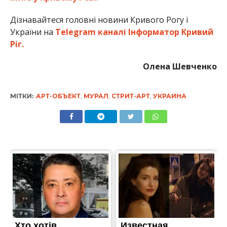
Дізнавайтеся головні новини Кривого Рогу і
України на
Telegram каналі Інформатор Кривий
Ріг.
Олена Шевченко
МІТКИ:
АРТ-ОБЪЕКТ
,
МУРАЛ
,
СТРИТ-АРТ
,
УКРАИНА