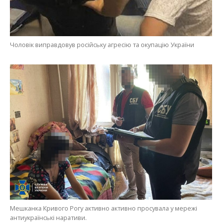
Чоловік виправдовув російську агресію та окупацію України
Мешканка Кривого Рогу активно активно просувала у мережі
антиукраїнські наративи.