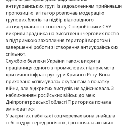
антиукраїнських груп. Із задоволенням прийнявши
пропозицію, агітатор розпочав модерацію
групових блогів та підбір відповідного
антидержавного контенту. Співробітники СБУ
викрили зрадника на висвітленні чергових постів
з підтримкою захоплення території ворогом і
завершенні роботи зі створення антиукраїнських
спільнот.
Службою безпеки України також викрита
працівниця одного з промислових підприємств
критичної інфраструктури Кривого Рогу. Вона
приховано «співчувала» окупантам з початку
війни, але відкритих виступів не здійснювала. З
наближенням російських військ до меж
Дніпропетровської області її риторика почала
змінюватися.
У закритих пабліках і соцмережах вона знайшла
собі подруг серед росіянок, і розпочала активно