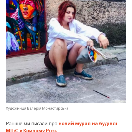
Художниця Валерія Монастирська
Раніше ми писали про
новий мурал на будівлі
МПіС у Кривому Розі.