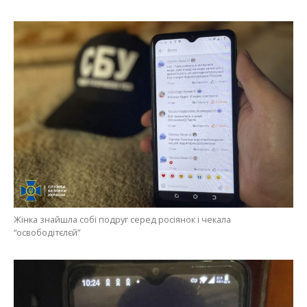
Жінка знайшла собі подруг серед росіянок і чекала
“освободітєлєй”