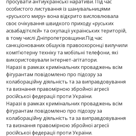
просувати антиукраїнські наративи. Під час
особистого листування із шанувальницями
«руського миру» вона відкрито висловлювала
своє очікування швидкого приходу «руських
асвабадітєлєй» та окупації українських територій,
в тому числі Дніпропетровщини.Під час
санкціонованих обшуків правоохоронці вилучили
комп’ютерну техніку та мобільні телефони, які
використовували інтернет-агітатори.
Наразі в рамках кримінальних проваджень всім
фігурантам повідомлено про підозру за
колабораційну діяльність та за виправдовування
та визнання правомірною збройної агресії
російської федерації проти України.
Наразі в рамках кримінальних проваджень всім
фігурантам повідомлено про підозру за
колабораційну діяльність та за виправдовування
та визнання правомірною збройної агресії
російської федерації проти України.