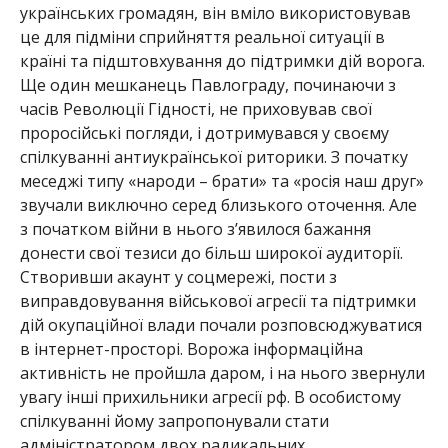
українських громадян, він вміло використовував
це для підміни сприйняття реальної ситуації в
країні та підштовхування до підтримки дій ворога.
Ще один мешканець Павлограду, починаючи з
часів Революції Гідності, не приховував свої
проросійські погляди, і дотримувався у своєму
спілкуванні антиукраїнської риторики. З початку
меседжі типу «народи – брати» та «росія наш друг»
звучали виключно серед близького оточення. Але
з початком війни в нього з’явилося бажання
донести свої тезиси до більш широкої аудиторії.
Створивши акаунт у соцмережі, пости з
виправдовування військової агресії та підтримки
дій окупаційної влади почали розповсюджуватися
в інтернет-просторі. Ворожа інформаційна
активність не пройшла даром, і на нього звернули
увагу інші прихильники агресії рф. В особистому
спілкуванні йому запропонували стати
адміністратором двох радикальних