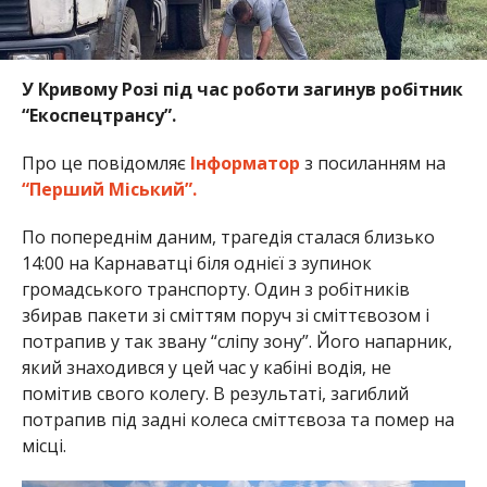
У Кривому Розі під час роботи загинув робітник
“Екоспецтрансу”.
Про це повідомляє
Інформатор
з посиланням на
“Перший Міський”.
По попереднім даним, трагедія сталася близько
14:00 на Карнаватці біля однієї з зупинок
громадського транспорту. Один з робітників
збирав пакети зі сміттям поруч зі сміттєвозом і
потрапив у так звану “сліпу зону”. Його напарник,
який знаходився у цей час у кабіні водія, не
помітив свого колегу. В результаті, загиблий
потрапив під задні колеса сміттєвоза та помер на
місці.