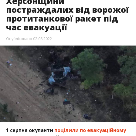
Херсонщини
постраждалих від ворожої
протитанкової ракет під
час евакуації
Опубліковано
02.08.2022
1 серпня окупанти
поцілили по евакуаційному