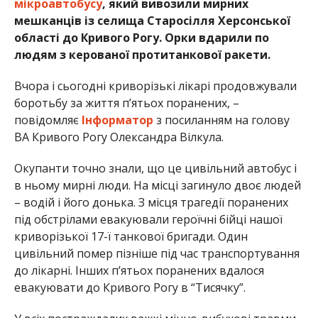
мікроавтобусу
, який вивозили мирних
мешканців із селища Старосілля Херсонської
області до Кривого Рогу. Орки вдарили по
людям з керованої протитанкової ракети.
Вчора і сьогодні криворізькі лікарі продовжували
боротьбу за життя п’ятьох поранених, –
повідомляє
Інформатор
з посиланням на голову
ВА Кривого Рогу Олександра Вілкула.
Окупанти точно знали, що це цивільний автобус і
в ньому мирні люди. На місці загинуло двоє людей
– водій і його донька. З місця трагедії поранених
під обстрілами евакуювали героїчні бійці нашої
криворізької 17-ї танкової бригади. Один
цивільний помер пiзнiше під час транспортування
до лікарні. Інших п’ятьох поранених вдалося
евакуювати до Кривого Рогу в “Тисячку”.