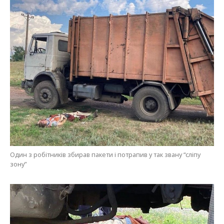
Один з робітників збирав пакети і потрапив у так звану “сліпу
зону”