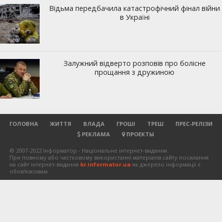
ГОЛОВНА
ЖИТТЯ
ВЛАДА
ГРОШІ
ТРЕШ
ПРЕС-РЕЛІЗИ
РЕКЛАМА
ПРОЕКТЫ
© 2007-2022 Інформатор - Національне інтернет-видання.
При повному або частковому використанні матеріалів сайту посилання
на сайт інтернет-видання
kr.informator.ua
як джерело інформації є
обов'язковим.