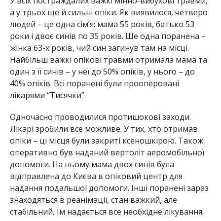
У всіх постраждалих важкі мінно-вибухові травми,
а у трьох ще й сильні опіки. Як виявилося, четверо
людей – це одна сім’я: мама 55 років, батько 53
роки і двоє синів по 35 років. Ще одна поранена –
жінка 63-х років, чий син загинув там на місці.
Найбільш важкі опікові травми отримала мама та
один з її синів – у неї до 50% опіків, у нього – до
40% опіків. Всі поранені були прооперовані
лікарями “Тисячки”.
Одночасно проводилися протишокові заходи.
Лікарі зробили все можливе. У тих, хто отримав
опіки – ці місця були закриті ксеношкірою. Також
оперативно був наданий вертоліт аеромобільної
допомоги. На ньому мама двох синів була
відправлена до Києва в опіковий центр для
надання подальшої допомоги. Інші поранені зараз
знаходяться в реанімації, стан важкий, але
стабільний. Їм надається все необхідне лікування.