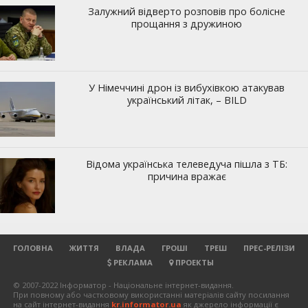
ГОЛОВНА
ЖИТТЯ
ВЛАДА
ГРОШІ
ТРЕШ
ПРЕС-РЕЛІЗИ
РЕКЛАМА
ПРОЕКТЫ
© 2007-2022 Інформатор - Національне інтернет-видання.
При повному або частковому використанні матеріалів сайту посилання
на сайт інтернет-видання
kr.informator.ua
як джерело інформації є