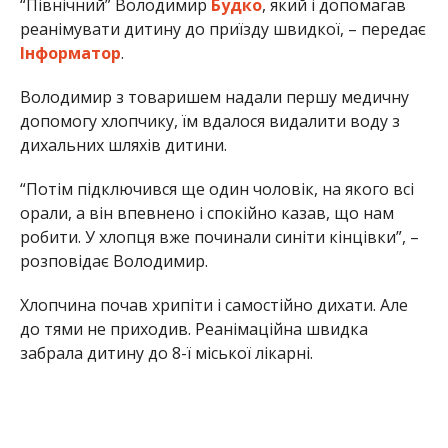
“Північний” Володимир
Будко
, який і допомагав
реанімувати дитину до приїзду швидкої, – передає
Інформатор
.
Володимир з товаришем надали першу медичну
допомогу хлопчику, їм вдалося видалити воду з
дихальних шляхів дитини.
“Потім підключився ще один чоловік, на якого всі
орали, а він впевнено і спокійно казав, що нам
робити. У хлопця вже починали синіти кінцівки”, –
розповідає Володимир.
Хлопчина почав хрипіти і самостійно дихати. Але
до тями не приходив. Реанімаційна швидка
забрала дитину до 8-ї міської лікарні.