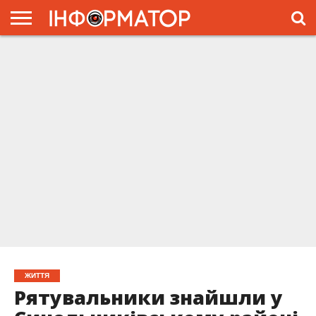
ГОЛОВНА
ЖИТТЯ
ВЛАДА
ГРОШІ
ТРЕШ
ПРЕС-
РЕЛІЗИ
РЕКЛАМА
ПРОЕКТЫ
ЖИТТЯ
Рятувальники знайшли у