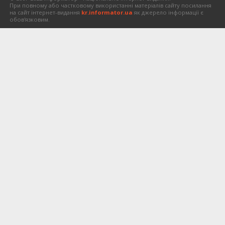
При повному або частковому використанні матеріалів сайту посилання
на сайт інтернет-видання
kr.informator.ua
як джерело інформації є
обов'язковим.