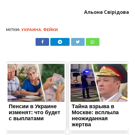
Альона Свірідова
МІТКИ:
УКРАИНА
,
ФЕЙКИ