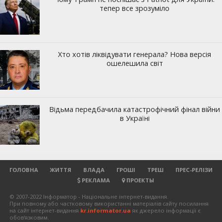
ГОЛОВНА
ЖИТТЯ
ВЛАДА
ГРОШІ
ТРЕШ
ПРЕС-РЕЛІЗИ
РЕКЛАМА
ПРОЕКТЫ
© 2007-2022 Інформатор - Національне інтернет-видання.
При повному або частковому використанні матеріалів сайту посилання
на сайт інтернет-видання
kr.informator.ua
як джерело інформації є
обов'язковим.