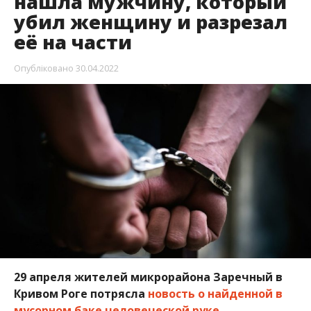
нашла мужчину, который
убил женщину и разрезал
её на части
Опубліковано
30.04.2022
29 апреля жителей микрорайона Заречный в
Кривом Роге потрясла
новость о найденной в
мусорном баке человеческой руке
.