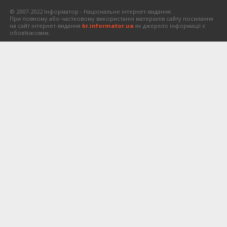
© 2007-2022 Інформатор - Національне інтернет-видання.
При повному або частковому використанні матеріалів сайту посилання
на сайт інтернет-видання
kr.informator.ua
як джерело інформації є
обов'язковим.