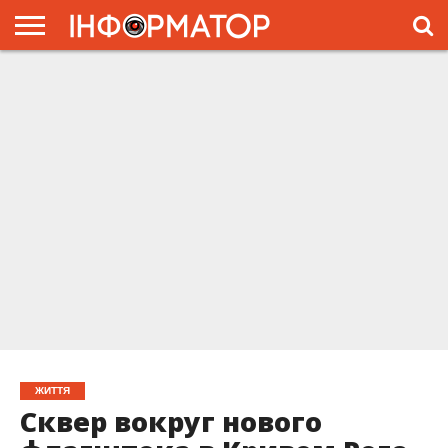
ГОЛОВНА
ЖИТТЯ
ВЛАДА
ГРОШІ
ТРЕШ
ПРЕС-
РЕЛІЗИ
РЕКЛАМА
ПРОЕКТЫ
ЖИТТЯ
Сквер вокруг нового