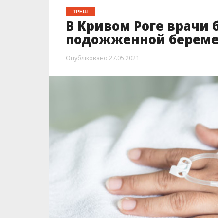
ТРЕШ
В Кривом Роге врачи 
подожженной берем
Опубліковано
27.05.2021