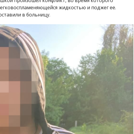
вушкой произошел конфликт, во время которого
егковоспламеняющейся жидкостью и поджег ее.
ставили в больницу.