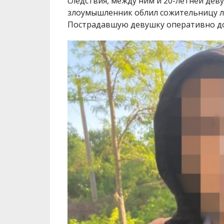
следствия, между ним и 20-летней де
злоумышленник облил сожительницу л
Пострадавшую девушку оперативно до