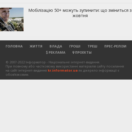
ГОЛОВНА
ЖИТТЯ
ВЛАДА
ГРОШІ
ТРЕШ
ПРЕС-РЕЛІЗИ
РЕКЛАМА
ПРОЕКТЫ
© 2007-2022 Інформатор - Національне інтернет-видання.
При повному або частковому використанні матеріалів сайту посилання
на сайт інтернет-видання
kr.informator.ua
як джерело інформації є
обов'язковим.