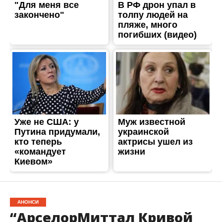
АНОНСИ
“АрселорМиттал Кривой