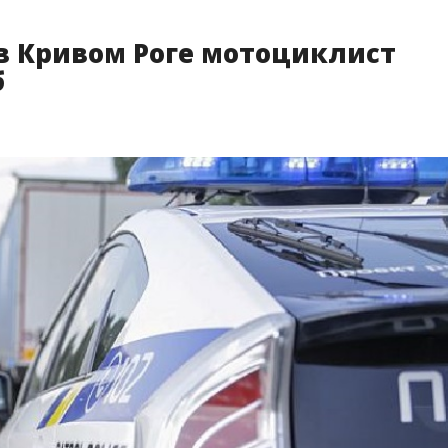
 в Кривом Роге мотоциклист
б